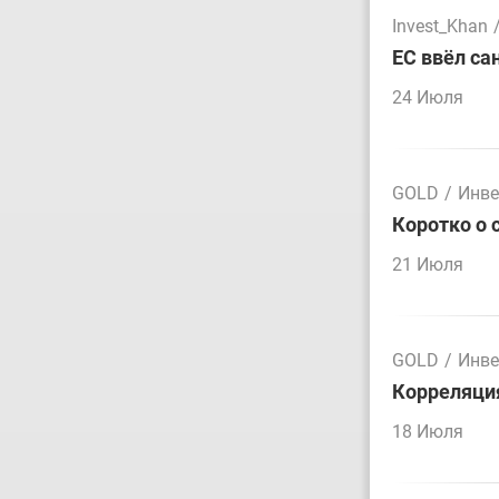
Invest_Khan
ЕС ввёл са
24 Июля
GOLD
/
Инве
Коротко о 
21 Июля
GOLD
/
Инве
Корреляция
18 Июля