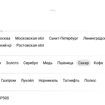
ть
осква
Московская обл
Санкт-Петербург
Ленинградс
кий кр
Ростовская обл
з
Золото
Серебро
Медь
Пшеница
Сахар
Кофе
Газпром
Лукойл
Норникель
Татнефть
Полюс
P500