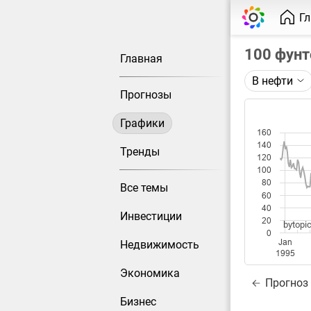
Г
100 фунт
Главная
В нефти
Описание 
Прогнозы
Цена фьюче
Графики
160
Каждая то
140
Оптимальн
Тренды
120
при измен
100
80
Все темы
Данные до
60
40
Инвестиции
20
bytopic
0
Jan
Недвижимость
1995
Экономика
Прогноз
Бизнес