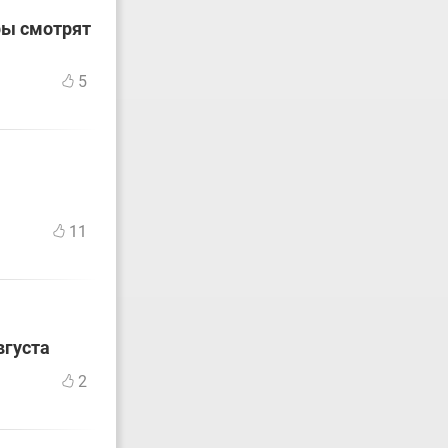
ры смотрят
5
11
вгуста
2