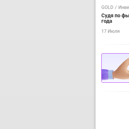
GOLD
/
Инве
Судя по фь
года
17 Июля