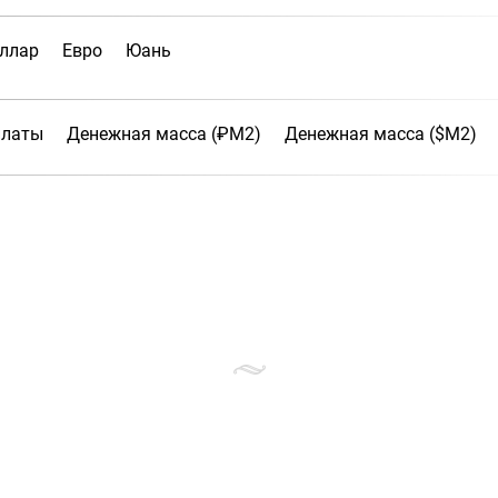
ллар
Евро
Юань
платы
Денежная масса (₽М2)
Денежная масса ($М2)