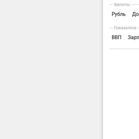
Валюты
Рубль
До
Показатели
ВВП
Зар