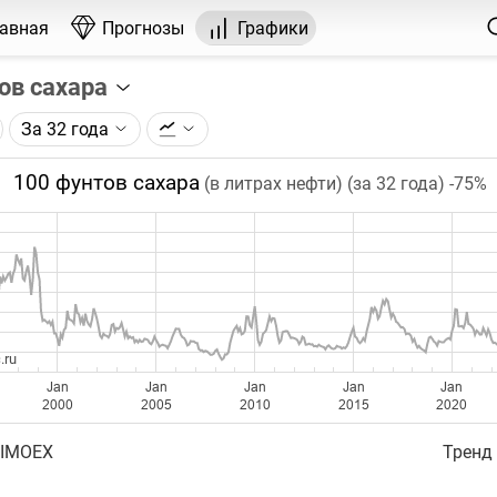
лавная
Прогнозы
Графики
ов сахара
За 32 года
графика:
рса на сахар, торгуемого на ICE.
100 фунтов сахара
(в литрах нефти) (за 32 года)
-75%
чка на графике - цена закрытия дня, недели или месяца.
ый таймфрейм (день, неделя, месяц) подбирается автома
ении глубины графика.
бавляются ежедневно.
.ru
Jan
Jan
Jan
Jan
Jan
2000
2005
2010
2015
2020
 IMOEX
Тренд 