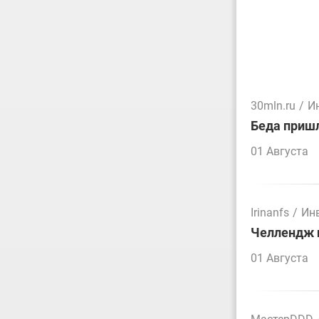
30mln.ru
/
И
Беда пришл
01 Августа
Irinanfs
/
Ин
Челлендж п
01 Августа