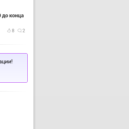
 до конца
8
2
ации!