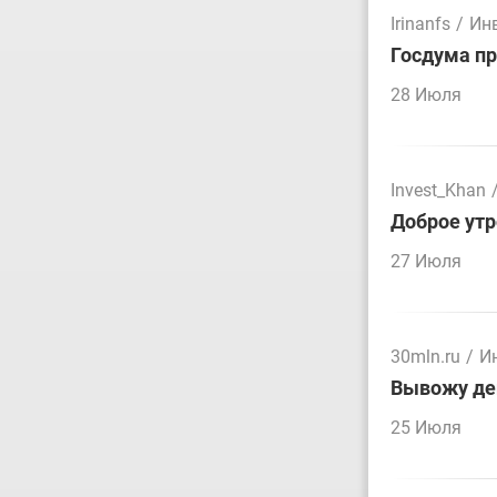
Irinanfs
/
Ин
Госдума пр
28 Июля
Invest_Khan
Доброе утр
27 Июля
30mln.ru
/
И
Вывожу ден
25 Июля