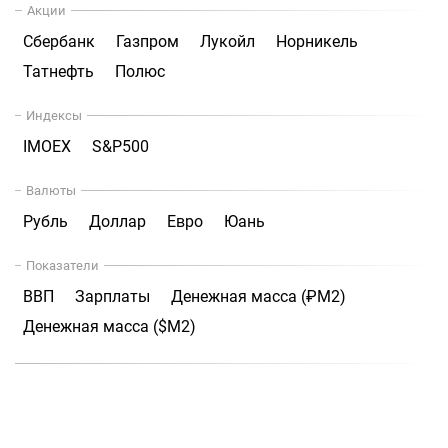
Акции
Сбербанк
Газпром
Лукойл
Норникель
Татнефть
Полюс
Индексы
IMOEX
S&P500
Валюты
Рубль
Доллар
Евро
Юань
Показатели
ВВП
Зарплаты
Денежная масса (₽М2)
Денежная масса ($М2)