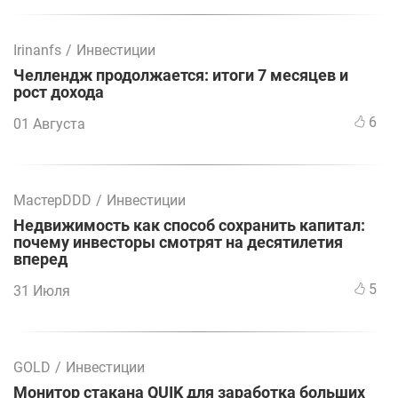
Irinanfs
/
Инвестиции
Челлендж продолжается: итоги 7 месяцев и
рост дохода
6
01 Августа
МастерDDD
/
Инвестиции
Недвижимость как способ сохранить капитал:
почему инвесторы смотрят на десятилетия
вперед
5
31 Июля
GOLD
/
Инвестиции
Монитор стакана QUIK для заработка больших