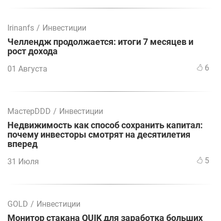
Irinanfs
/
Инвестиции
Челлендж продолжается: итоги 7 месяцев и
рост дохода
6
01 Августа
МастерDDD
/
Инвестиции
Недвижимость как способ сохранить капитал:
почему инвесторы смотрят на десятилетия
вперед
5
31 Июля
GOLD
/
Инвестиции
Монитор стакана QUIK для заработка больших