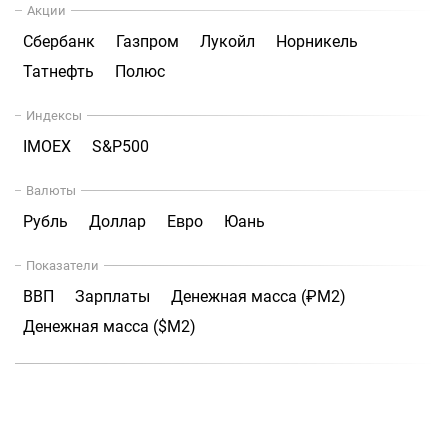
Акции
Сбербанк
Газпром
Лукойл
Норникель
Татнефть
Полюс
Индексы
IMOEX
S&P500
Валюты
Рубль
Доллар
Евро
Юань
Показатели
ВВП
Зарплаты
Денежная масса (₽М2)
Денежная масса ($М2)