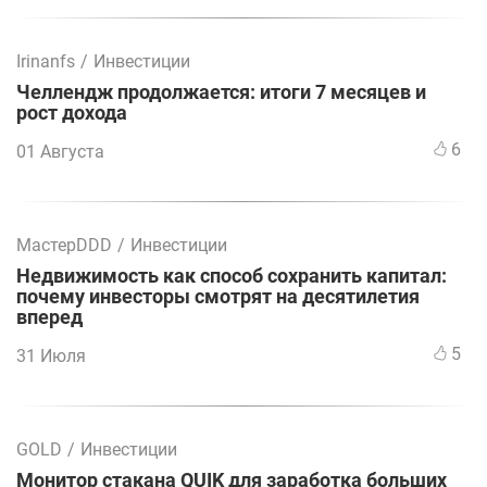
Irinanfs
/
Инвестиции
Челлендж продолжается: итоги 7 месяцев и
рост дохода
6
01 Августа
МастерDDD
/
Инвестиции
Недвижимость как способ сохранить капитал:
почему инвесторы смотрят на десятилетия
вперед
5
31 Июля
GOLD
/
Инвестиции
Монитор стакана QUIK для заработка больших