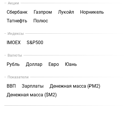
Акции
Сбербанк
Газпром
Лукойл
Норникель
Татнефть
Полюс
Индексы
IMOEX
S&P500
Валюты
Рубль
Доллар
Евро
Юань
Показатели
ВВП
Зарплаты
Денежная масса (₽М2)
Денежная масса ($М2)