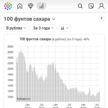
100 фунтов сахара
?
В рублях
За 3 года
Описание графика:
Цена фьючерса на сахар, торгуемого на ICE.
100 фунтов сахара
(в рублях) (за 3 года)
-46%
2800
Каждая точка на графике - цена закрытия дня,
недели или месяца. Оптимальный таймфрейм
2600
(день, неделя, месяц) подбирается автоматически
2400
при изменении глубины графика.
2200
2000
Данные добавляются ежедневно.
1800
1600
1400
1200
1000
bytopic.ru
Jan
Jul
Jan
Jul
Jan
Jul