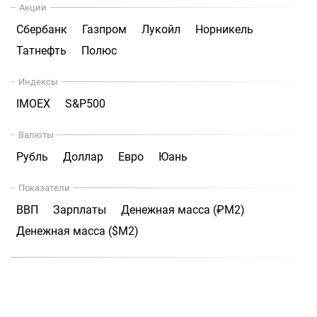
Акции
Сбербанк
Газпром
Лукойл
Норникель
Татнефть
Полюс
Индексы
IMOEX
S&P500
Валюты
Рубль
Доллар
Евро
Юань
Показатели
ВВП
Зарплаты
Денежная масса (₽М2)
Денежная масса ($М2)