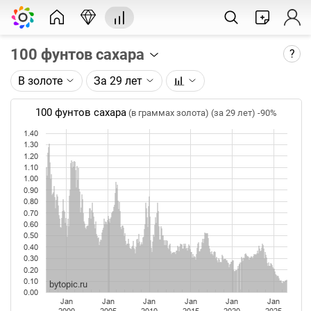
100 фунтов сахара
?
В золоте
За 29 лет
Описание графика:
Цена фьючерса на сахар, торгуемого на ICE.
100 фунтов сахара
(в граммах золота) (за 29 лет)
-90%
1.40
Каждая точка на графике - цена закрытия дня,
1.30
недели или месяца. Оптимальный таймфрейм
1.20
(день, неделя, месяц) подбирается автоматически
1.10
при изменении глубины графика.
1.00
0.90
0.80
Данные добавляются ежедневно.
0.70
0.60
0.50
0.40
0.30
0.20
0.10
bytopic.ru
0.00
Jan
Jan
Jan
Jan
Jan
Jan