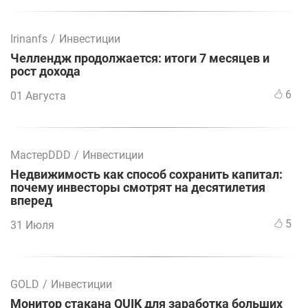
Irinanfs
/
Инвестиции
Челлендж продолжается: итоги 7 месяцев и
рост дохода
6
01 Августа
МастерDDD
/
Инвестиции
Недвижимость как способ сохранить капитал:
почему инвесторы смотрят на десятилетия
вперед
5
31 Июля
GOLD
/
Инвестиции
Монитор стакана QUIK для заработка больших