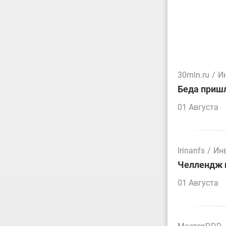
30mln.ru
/
И
Беда пришл
01 Августа
Irinanfs
/
Ин
Челлендж п
01 Августа