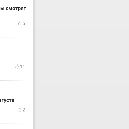
ры смотрят
5
11
вгуста
2