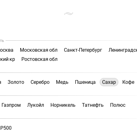
ть
осква
Московская обл
Санкт-Петербург
Ленинградс
кий кр
Ростовская обл
з
Золото
Серебро
Медь
Пшеница
Сахар
Кофе
Газпром
Лукойл
Норникель
Татнефть
Полюс
P500