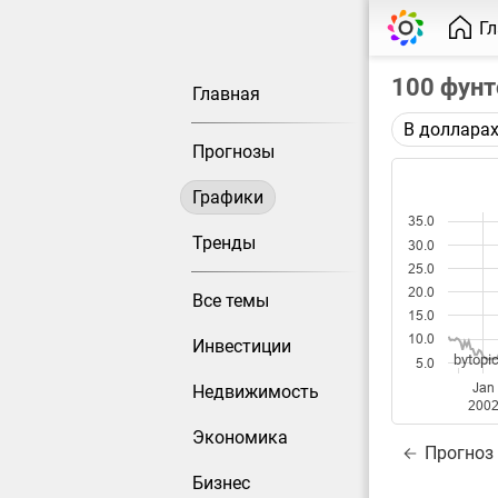
Г
100 фунт
Главная
В доллара
Описание 
Прогнозы
Цена фьюче
Графики
Каждая то
35.0
Оптимальн
Тренды
30.0
при измен
25.0
20.0
Все темы
Данные до
15.0
10.0
Инвестиции
bytopic
5.0
Jan
Недвижимость
200
Экономика
Прогноз
Бизнес