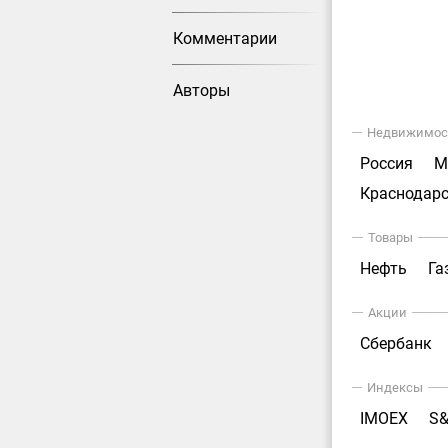
Комментарии
Авторы
Недвижимос
Россия
М
Краснодарс
Товары
Нефть
Га
Акции
Сбербанк
Индексы
IMOEX
S&