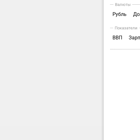
Валюты
Рубль
До
Показатели
ВВП
Зар