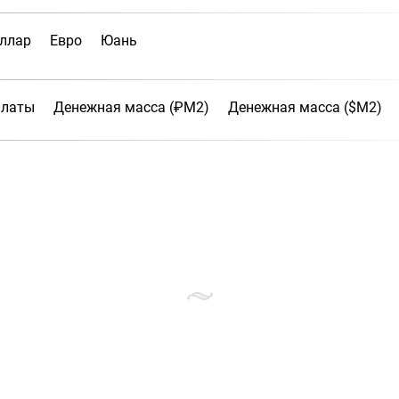
ллар
Евро
Юань
платы
Денежная масса (₽М2)
Денежная масса ($М2)