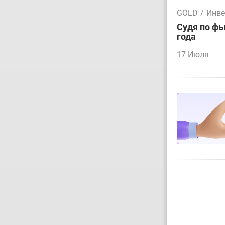
GOLD
/
Инве
Судя по фь
года
17 Июля