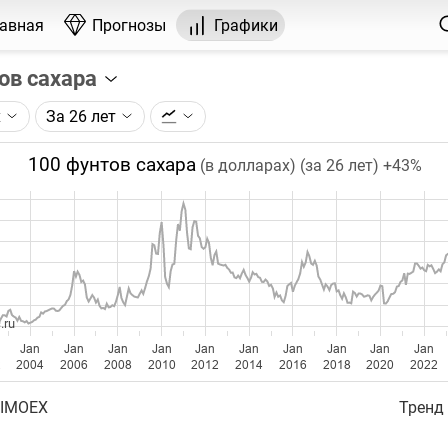
лавная
Прогнозы
Графики
ов сахара
х
За 26 лет
графика:
рса на сахар, торгуемого на ICE.
100 фунтов сахара
(в долларах) (за 26 лет)
+43%
чка на графике - цена закрытия дня, недели или месяца.
ый таймфрейм (день, неделя, месяц) подбирается автома
ении глубины графика.
бавляются ежедневно.
.ru
Jan
Jan
Jan
Jan
Jan
Jan
Jan
Jan
Jan
Jan
2
2004
2006
2008
2010
2012
2014
2016
2018
2020
2022
 IMOEX
Тренд 