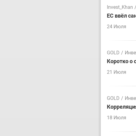
Invest_Khan
ЕС ввёл са
24 Июля
GOLD
/
Инве
Коротко о 
21 Июля
GOLD
/
Инве
Корреляция
18 Июля