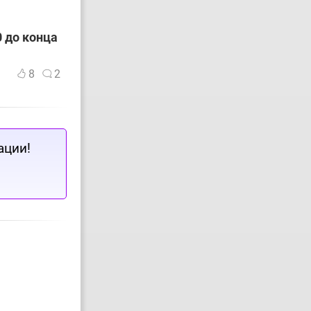
 до конца
8
2
ации!