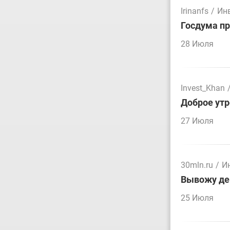
Irinanfs
/
Ин
Госдума пр
28 Июля
Invest_Khan
Доброе утр
27 Июля
30mln.ru
/
И
Вывожу ден
25 Июля