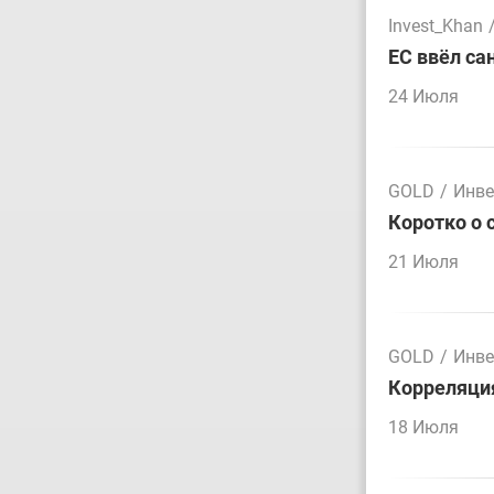
Invest_Khan
ЕС ввёл са
24 Июля
GOLD
/
Инве
Коротко о 
21 Июля
GOLD
/
Инве
Корреляция
18 Июля