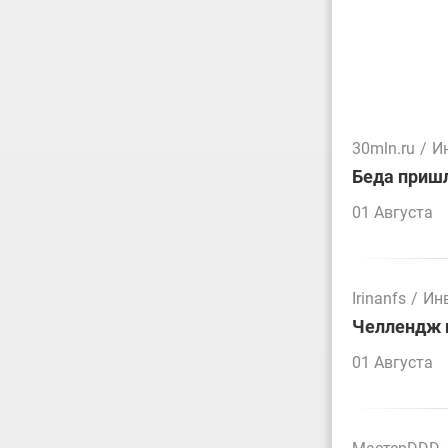
30mln.ru
/
И
Беда пришл
01 Августа
Irinanfs
/
Ин
Челлендж п
01 Августа