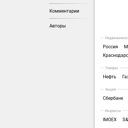
Комментарии
Авторы
Недвижимос
Россия
М
Краснодарс
Товары
Нефть
Га
Акции
Сбербанк
Индексы
IMOEX
S&