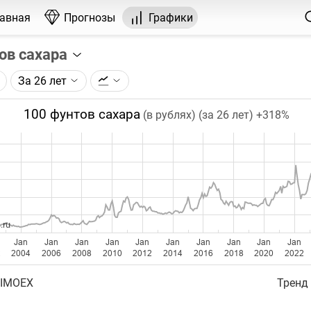
лавная
Прогнозы
Графики
ов сахара
За 26 лет
графика:
рса на сахар, торгуемого на ICE.
100 фунтов сахара
(в рублях) (за 26 лет)
+318%
чка на графике - цена закрытия дня, недели или месяца.
ый таймфрейм (день, неделя, месяц) подбирается автома
ении глубины графика.
бавляются ежедневно.
.ru
Jan
Jan
Jan
Jan
Jan
Jan
Jan
Jan
Jan
Jan
2
2004
2006
2008
2010
2012
2014
2016
2018
2020
2022
 IMOEX
Тренд 