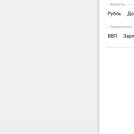
Валюты
Рубль
До
Показатели
ВВП
Зар