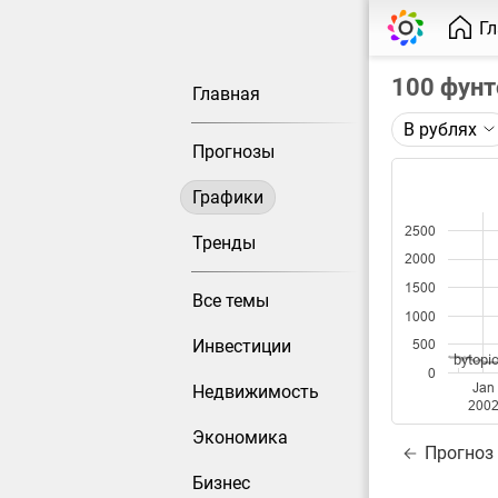
Г
100 фунт
Главная
В рублях
Описание 
Прогнозы
Цена фьюче
Графики
Каждая то
2500
Оптимальн
Тренды
2000
при измен
1500
Все темы
Данные до
1000
Инвестиции
500
bytopic
0
Jan
Недвижимость
200
Экономика
Прогноз
Бизнес