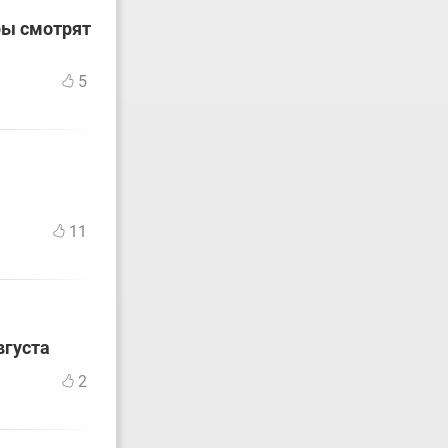
ры смотрят
5
11
вгуста
2