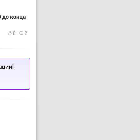
 до конца
8
2
ации!