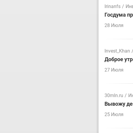
Irinanfs
/
Ин
Госдума пр
28 Июля
Invest_Khan
Доброе утр
27 Июля
30mln.ru
/
И
Вывожу ден
25 Июля