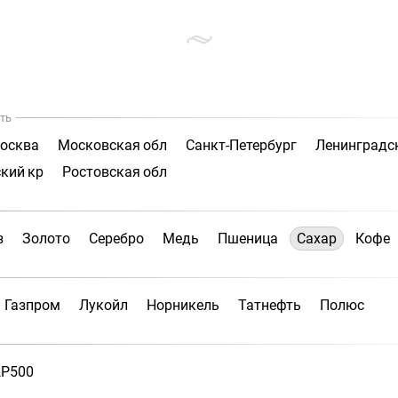
ть
осква
Московская обл
Санкт-Петербург
Ленинградс
кий кр
Ростовская обл
з
Золото
Серебро
Медь
Пшеница
Сахар
Кофе
Газпром
Лукойл
Норникель
Татнефть
Полюс
P500