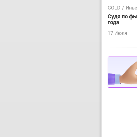
GOLD
/
Инве
Судя по фь
года
17 Июля