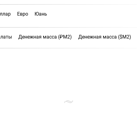
ллар
Евро
Юань
платы
Денежная масса (₽М2)
Денежная масса ($М2)