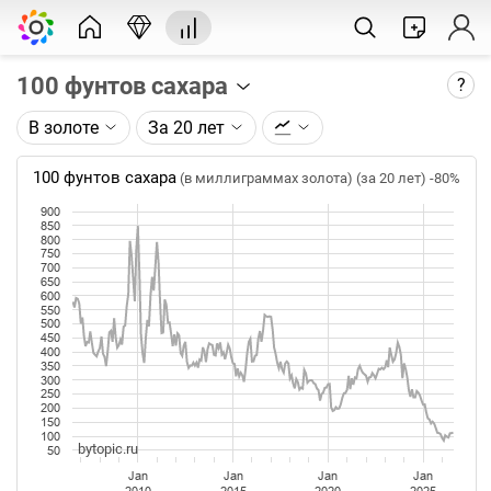
100 фунтов сахара
?
В золоте
За 20 лет
Описание графика:
Цена фьючерса на сахар, торгуемого на ICE.
100 фунтов сахара
(в миллиграммах золота) (за 20 лет)
-80%
900
Каждая точка на графике - цена закрытия дня,
850
недели или месяца. Оптимальный таймфрейм
800
750
(день, неделя, месяц) подбирается автоматически
700
при изменении глубины графика.
650
600
550
Данные добавляются ежедневно.
500
450
400
350
300
250
200
150
100
bytopic.ru
50
Jan
Jan
Jan
Jan