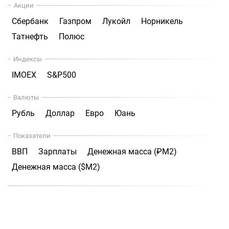
Акции
Сбербанк
Газпром
Лукойл
Норникель
Татнефть
Полюс
Индексы
IMOEX
S&P500
Валюты
Рубль
Доллар
Евро
Юань
Показатели
ВВП
Зарплаты
Денежная масса (₽М2)
Денежная масса ($М2)