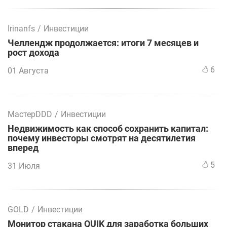
Irinanfs
/
Инвестиции
Челлендж продолжается: итоги 7 месяцев и
рост дохода
6
01 Августа
МастерDDD
/
Инвестиции
Недвижимость как способ сохранить капитал:
почему инвесторы смотрят на десятилетия
вперед
5
31 Июля
GOLD
/
Инвестиции
Монитор стакана QUIK для заработка больших