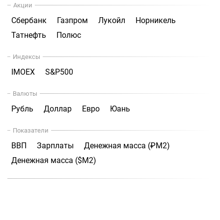
Акции
Сбербанк
Газпром
Лукойл
Норникель
Татнефть
Полюс
Индексы
IMOEX
S&P500
Валюты
Рубль
Доллар
Евро
Юань
Показатели
ВВП
Зарплаты
Денежная масса (₽М2)
Денежная масса ($М2)