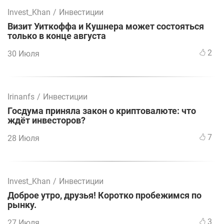
Invest_Khan
/
Инвестиции
Визит Уиткоффа и Кушнера может состояться
только в конце августа
2
30 Июля
Irinanfs
/
Инвестиции
Госдума приняла закон о криптовалюте: что
ждёт инвесторов?
7
28 Июля
Invest_Khan
/
Инвестиции
Доброе утро, друзья! Коротко пробежимся по
рынку.
3
27 Июля