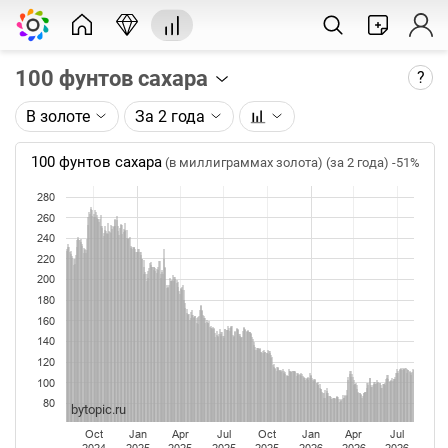
100 фунтов сахара
?
В золоте
За 2 года
Описание графика:
Цена фьючерса на сахар, торгуемого на ICE.
100 фунтов сахара
(в миллиграммах золота) (за 2 года)
-51%
Каждая точка на графике - цена закрытия дня,
280
недели или месяца. Оптимальный таймфрейм
260
(день, неделя, месяц) подбирается автоматически
240
при изменении глубины графика.
220
200
Данные добавляются ежедневно.
180
160
140
120
100
80
bytopic.ru
Oct
Jan
Apr
Jul
Oct
Jan
Apr
Jul