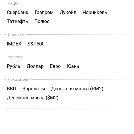
Акции
Сбербанк
Газпром
Лукойл
Норникель
Татнефть
Полюс
Индексы
IMOEX
S&P500
Валюты
Рубль
Доллар
Евро
Юань
Показатели
ВВП
Зарплаты
Денежная масса (₽М2)
Денежная масса ($М2)