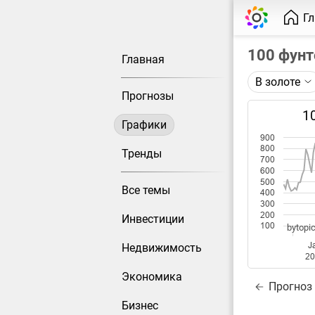
Г
100 фунт
Главная
В золоте
Описание 
Прогнозы
Цена фьюче
1
Графики
Каждая то
900
800
Оптимальн
Тренды
700
при измен
600
500
Все темы
Данные до
400
300
200
Инвестиции
100
bytopic
J
Недвижимость
2
Экономика
Прогноз
Бизнес