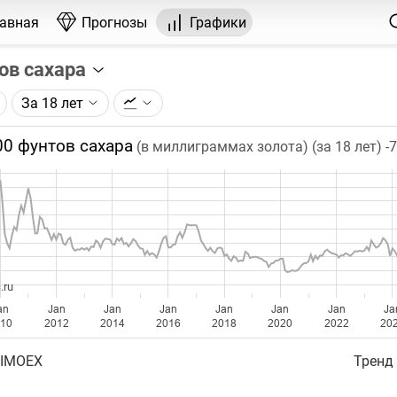
лавная
Прогнозы
Графики
ов сахара
За 18 лет
графика:
рса на сахар, торгуемого на ICE.
00 фунтов сахара
(в миллиграммах золота) (за 18 лет)
-
чка на графике - цена закрытия дня, недели или месяца.
ый таймфрейм (день, неделя, месяц) подбирается автома
ении глубины графика.
бавляются ежедневно.
.ru
an
Jan
Jan
Jan
Jan
Jan
Jan
Ja
010
2012
2014
2016
2018
2020
2022
20
 IMOEX
Тренд 