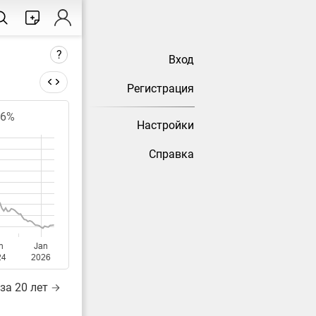
?
Вход
Регистрация
76%
Настройки
тически
Справка
n
Jan
24
2026
за 20 лет