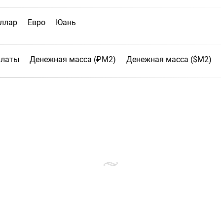
ллар
Евро
Юань
платы
Денежная масса (₽М2)
Денежная масса ($М2)