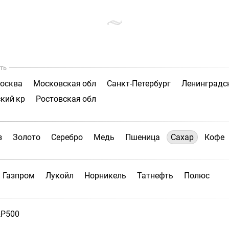
ть
осква
Московская обл
Санкт-Петербург
Ленинградс
кий кр
Ростовская обл
з
Золото
Серебро
Медь
Пшеница
Сахар
Кофе
Газпром
Лукойл
Норникель
Татнефть
Полюс
P500