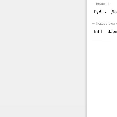
Валюты
Рубль
До
Показатели
ВВП
Зар