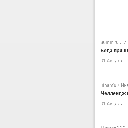
30mln.ru
/
И
Беда пришл
01 Августа
Irinanfs
/
Ин
Челлендж п
01 Августа