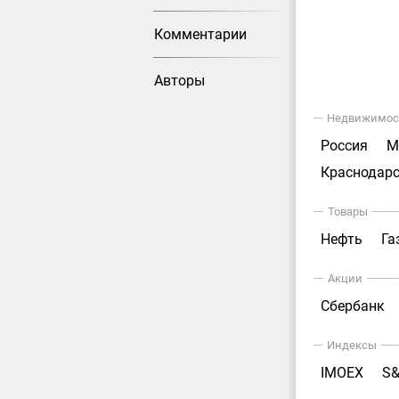
Комментарии
Авторы
Недвижимос
Россия
М
Краснодарс
Товары
Нефть
Га
Акции
Сбербанк
Индексы
IMOEX
S&