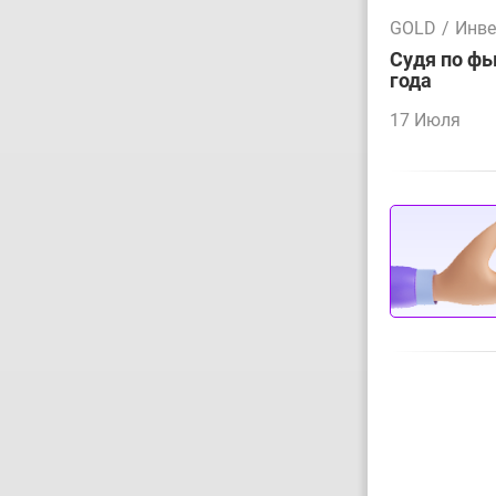
GOLD
/
Инве
Судя по фь
года
17 Июля