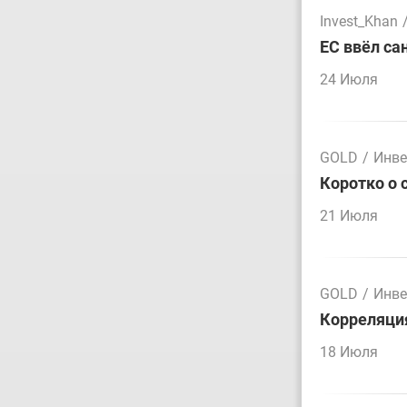
Invest_Khan
ЕС ввёл са
24 Июля
GOLD
/
Инве
Коротко о 
21 Июля
GOLD
/
Инве
Корреляция
18 Июля