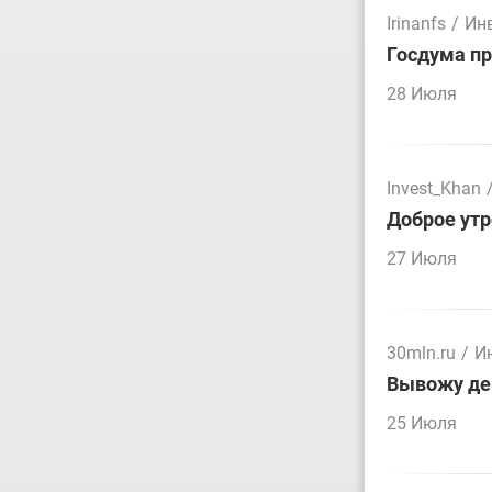
Irinanfs
/
Ин
Госдума пр
28 Июля
Invest_Khan
Доброе утр
27 Июля
30mln.ru
/
И
Вывожу ден
25 Июля