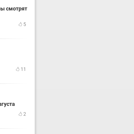
ры смотрят
5
11
вгуста
2