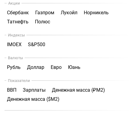
Акции
Сбербанк
Газпром
Лукойл
Норникель
Татнефть
Полюс
Индексы
IMOEX
S&P500
Валюты
Рубль
Доллар
Евро
Юань
Показатели
ВВП
Зарплаты
Денежная масса (₽М2)
Денежная масса ($М2)