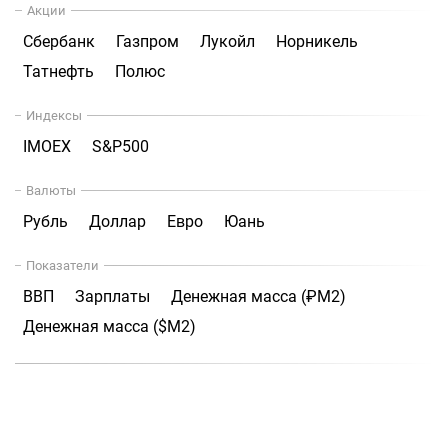
Акции
Сбербанк
Газпром
Лукойл
Норникель
Татнефть
Полюс
Индексы
IMOEX
S&P500
Валюты
Рубль
Доллар
Евро
Юань
Показатели
ВВП
Зарплаты
Денежная масса (₽М2)
Денежная масса ($М2)