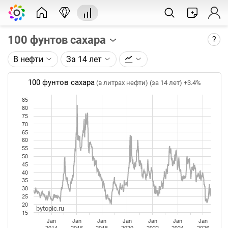
100 фунтов сахара
?
В нефти
За 14 лет
Описание графика:
Цена фьючерса на сахар, торгуемого на ICE.
100 фунтов сахара
(в литрах нефти) (за 14 лет)
+3.4%
Каждая точка на графике - цена закрытия дня,
85
80
недели или месяца. Оптимальный таймфрейм
75
(день, неделя, месяц) подбирается автоматически
70
при изменении глубины графика.
65
60
55
Данные добавляются ежедневно.
50
45
40
35
30
25
20
bytopic.ru
15
Jan
Jan
Jan
Jan
Jan
Jan
Jan