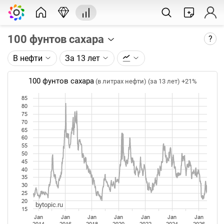
100 фунтов сахара
?
В нефти
За 13 лет
Описание графика:
Цена фьючерса на сахар, торгуемого на ICE.
100 фунтов сахара
(в литрах нефти) (за 13 лет)
+21%
Каждая точка на графике - цена закрытия дня,
85
80
недели или месяца. Оптимальный таймфрейм
75
(день, неделя, месяц) подбирается автоматически
70
при изменении глубины графика.
65
60
55
Данные добавляются ежедневно.
50
45
40
35
30
25
20
bytopic.ru
15
Jan
Jan
Jan
Jan
Jan
Jan
Jan