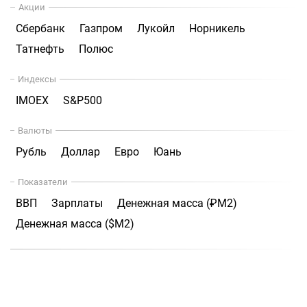
Акции
Сбербанк
Газпром
Лукойл
Норникель
Татнефть
Полюс
Индексы
IMOEX
S&P500
Валюты
Рубль
Доллар
Евро
Юань
Показатели
ВВП
Зарплаты
Денежная масса (₽М2)
Денежная масса ($М2)