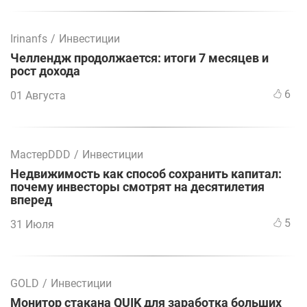
Irinanfs
/
Инвестиции
Челлендж продолжается: итоги 7 месяцев и
рост дохода
6
01 Августа
МастерDDD
/
Инвестиции
Недвижимость как способ сохранить капитал:
почему инвесторы смотрят на десятилетия
вперед
5
31 Июля
GOLD
/
Инвестиции
Монитор стакана QUIK для заработка больших