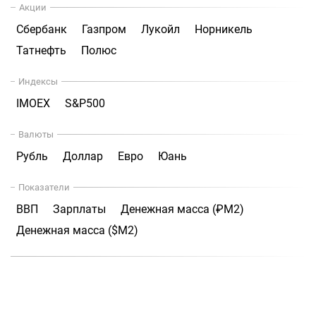
Акции
Сбербанк
Газпром
Лукойл
Норникель
Татнефть
Полюс
Индексы
IMOEX
S&P500
Валюты
Рубль
Доллар
Евро
Юань
Показатели
ВВП
Зарплаты
Денежная масса (₽М2)
Денежная масса ($М2)