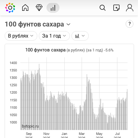
100 фунтов сахара
?
В рублях
За 1 год
Описание графика:
Цена фьючерса на сахар, торгуемого на ICE.
100 фунтов сахара
(в рублях) (за 1 год)
-5.6%
Каждая точка на графике - цена закрытия дня,
1400
недели или месяца. Оптимальный таймфрейм
1350
(день, неделя, месяц) подбирается автоматически
1300
при изменении глубины графика.
1250
Данные добавляются ежедневно.
1200
1150
1100
1050
1000
bytopic.ru
Sep
Nov
Jan
Mar
May
Jul