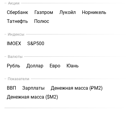
Акции
Сбербанк
Газпром
Лукойл
Норникель
Татнефть
Полюс
Индексы
IMOEX
S&P500
Валюты
Рубль
Доллар
Евро
Юань
Показатели
ВВП
Зарплаты
Денежная масса (₽М2)
Денежная масса ($М2)