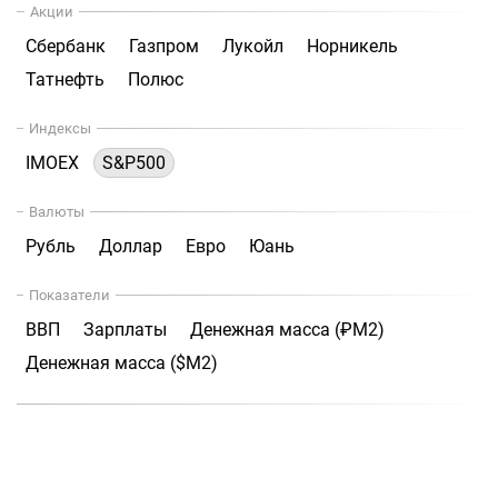
Акции
Сбербанк
Газпром
Лукойл
Норникель
Татнефть
Полюс
Индексы
IMOEX
S&P500
Валюты
Рубль
Доллар
Евро
Юань
Показатели
ВВП
Зарплаты
Денежная масса (₽М2)
Денежная масса ($М2)