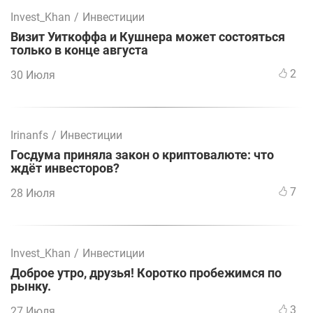
Invest_Khan
/
Инвестиции
Визит Уиткоффа и Кушнера может состояться
только в конце августа
2
30 Июля
Irinanfs
/
Инвестиции
Госдума приняла закон о криптовалюте: что
ждёт инвесторов?
7
28 Июля
Invest_Khan
/
Инвестиции
Доброе утро, друзья! Коротко пробежимся по
рынку.
3
27 Июля