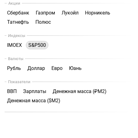
Акции
Сбербанк
Газпром
Лукойл
Норникель
Татнефть
Полюс
Индексы
IMOEX
S&P500
Валюты
Рубль
Доллар
Евро
Юань
Показатели
ВВП
Зарплаты
Денежная масса (₽М2)
Денежная масса ($М2)