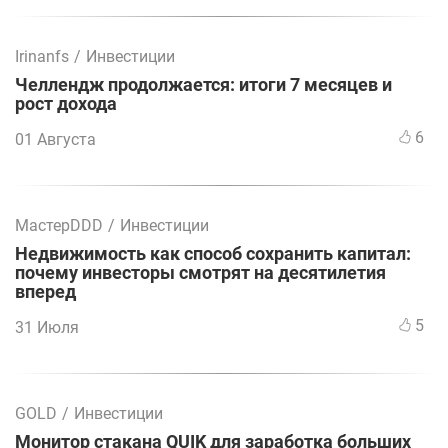
Irinanfs
/
Инвестиции
Челлендж продолжается: итоги 7 месяцев и
рост дохода
6
01 Августа
МастерDDD
/
Инвестиции
Недвижимость как способ сохранить капитал:
почему инвесторы смотрят на десятилетия
вперед
5
31 Июля
GOLD
/
Инвестиции
Монитор стакана QUIK для заработка больших