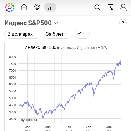
Индекс S&P500
?
В долларах
За 5 лет
Описание графика:
Индекс S&P500 по данным компании Standard &
Индекс S&P500
(в долларах) (за 5 лет)
+75%
Poor’s.
8000
Каждая точка на графике - цена закрытия дня,
7500
недели или месяца. Оптимальный таймфрейм
7000
(день, неделя, месяц) подбирается автоматически
6500
при изменении глубины графика.
6000
5500
Данные добавляются ежедневно.
5000
4500
4000
3500
bytopic.ru
Jan
Jan
Jan
Jan
Jan