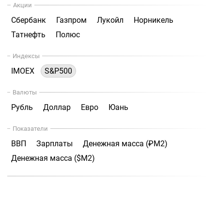
Акции
Сбербанк
Газпром
Лукойл
Норникель
Татнефть
Полюс
Индексы
IMOEX
S&P500
Валюты
Рубль
Доллар
Евро
Юань
Показатели
ВВП
Зарплаты
Денежная масса (₽М2)
Денежная масса ($М2)