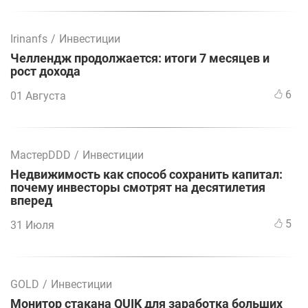
Irinanfs
/
Инвестиции
Челлендж продолжается: итоги 7 месяцев и
рост дохода
6
01 Августа
МастерDDD
/
Инвестиции
Недвижимость как способ сохранить капитал:
почему инвесторы смотрят на десятилетия
вперед
5
31 Июля
GOLD
/
Инвестиции
Монитор стакана QUIK для заработка больших