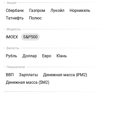
Акции
Сбербанк
Газпром
Лукойл
Норникель
Татнефть
Полюс
Индексы
IMOEX
S&P500
Валюты
Рубль
Доллар
Евро
Юань
Показатели
ВВП
Зарплаты
Денежная масса (₽М2)
Денежная масса ($М2)