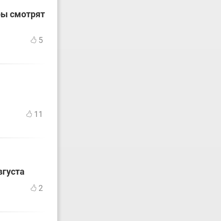
ры смотрят
5
11
вгуста
2