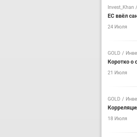
Invest_Khan
ЕС ввёл са
24 Июля
GOLD
/
Инве
Коротко о 
21 Июля
GOLD
/
Инве
Корреляция
18 Июля