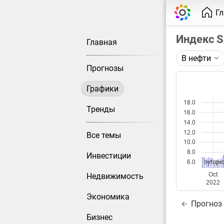
Г
Индекс 
Главная
В нефти
Описание 
Прогнозы
Индекс S&
Графики
Каждая то
18.0
Оптимальн
Тренды
16.0
при измен
14.0
12.0
Все темы
Данные до
10.0
8.0
Инвестиции
bytopic
6.0
Oct
Недвижимость
2022
Экономика
Прогноз
Бизнес