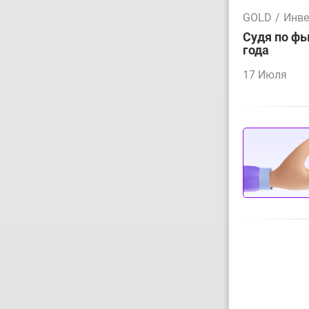
GOLD
/
Инве
Судя по фь
года
17 Июля