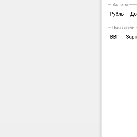
Валюты
Рубль
До
Показатели
ВВП
Зар