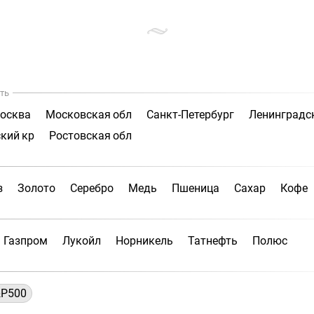
ть
осква
Московская обл
Санкт-Петербург
Ленинградс
кий кр
Ростовская обл
з
Золото
Серебро
Медь
Пшеница
Сахар
Кофе
Газпром
Лукойл
Норникель
Татнефть
Полюс
P500