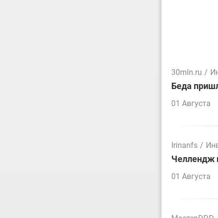
30mln.ru
/
И
Беда пришл
01 Августа
Irinanfs
/
Ин
Челлендж п
01 Августа