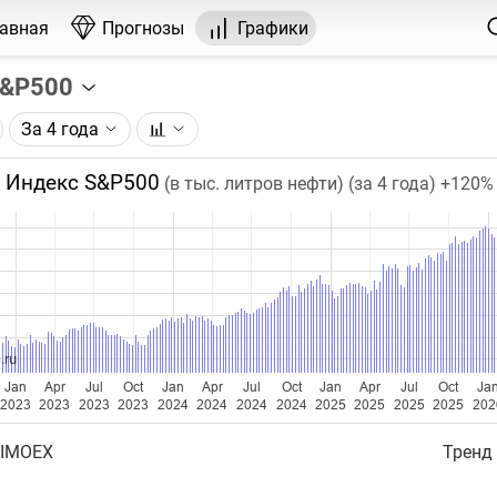
лавная
Прогнозы
Графики
S&P500
За 4 года
графика:
P500 по данным компании Standard & Poor’s.
Индекс S&P500
(в тыс. литров нефти) (за 4 года)
+120%
чка на графике - цена закрытия дня, недели или месяца.
ый таймфрейм (день, неделя, месяц) подбирается автома
ении глубины графика.
бавляются ежедневно.
.ru
Jan
Apr
Jul
Oct
Jan
Apr
Jul
Oct
Jan
Apr
Jul
Oct
Ja
2023
2023
2023
2023
2024
2024
2024
2024
2025
2025
2025
2025
202
 IMOEX
Тренд 