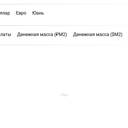
ллар
Евро
Юань
платы
Денежная масса (₽М2)
Денежная масса ($М2)