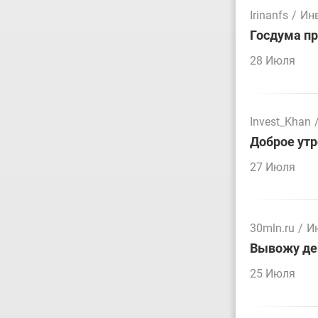
Irinanfs
/
Ин
Госдума пр
28 Июля
Invest_Khan
Доброе утр
27 Июля
30mln.ru
/
И
Вывожу ден
25 Июля