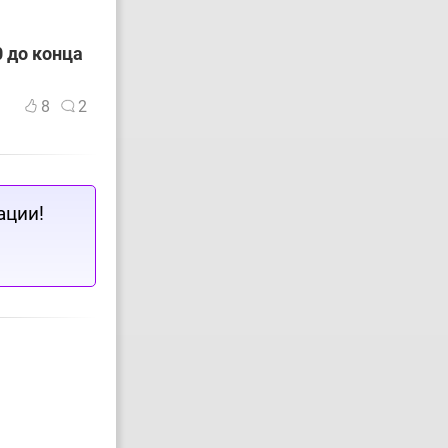
 до конца
8
2
ации!