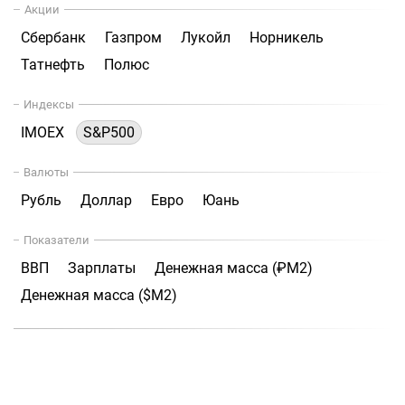
Акции
Сбербанк
Газпром
Лукойл
Норникель
Татнефть
Полюс
Индексы
IMOEX
S&P500
Валюты
Рубль
Доллар
Евро
Юань
Показатели
ВВП
Зарплаты
Денежная масса (₽М2)
Денежная масса ($М2)