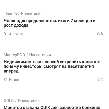
Irinanfs
/
Инвестиции
Челлендж продолжается: итоги 7 месяцев и
рост дохода
6
01 Августа
МастерDDD
/
Инвестиции
Недвижимость как способ сохранить капитал:
почему инвесторы смотрят на десятилетия
вперед
5
31 Июля
GOLD
/
Инвестиции
Монитор стакана QUIK для заработка больших