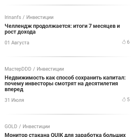
Irinanfs
/
Инвестиции
Челлендж продолжается: итоги 7 месяцев и
рост дохода
6
01 Августа
МастерDDD
/
Инвестиции
Недвижимость как способ сохранить капитал:
почему инвесторы смотрят на десятилетия
вперед
5
31 Июля
GOLD
/
Инвестиции
Монитор стакана QUIK для заработка больших