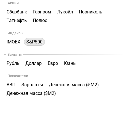
Акции
Сбербанк
Газпром
Лукойл
Норникель
Татнефть
Полюс
Индексы
IMOEX
S&P500
Валюты
Рубль
Доллар
Евро
Юань
Показатели
ВВП
Зарплаты
Денежная масса (₽М2)
Денежная масса ($М2)