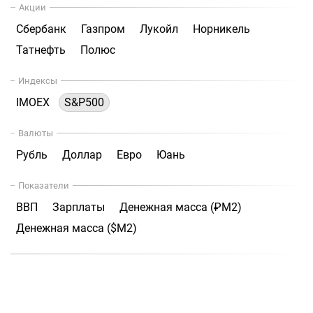
Акции
Сбербанк
Газпром
Лукойл
Норникель
Татнефть
Полюс
Индексы
IMOEX
S&P500
Валюты
Рубль
Доллар
Евро
Юань
Показатели
ВВП
Зарплаты
Денежная масса (₽М2)
Денежная масса ($М2)