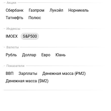
Акции
Сбербанк
Газпром
Лукойл
Норникель
Татнефть
Полюс
Индексы
IMOEX
S&P500
Валюты
Рубль
Доллар
Евро
Юань
Показатели
ВВП
Зарплаты
Денежная масса (₽М2)
Денежная масса ($М2)