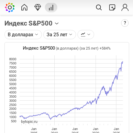
Индекс S&P500
?
В долларах
За 25 лет
Описание графика:
Индекс S&P500 по данным компании Standard &
Индекс S&P500
(в долларах) (за 25 лет)
+584%
Poor’s.
8000
7500
Каждая точка на графике - цена закрытия дня,
7000
недели или месяца. Оптимальный таймфрейм
6500
(день, неделя, месяц) подбирается автоматически
6000
5500
при изменении глубины графика.
5000
4500
4000
Данные добавляются ежедневно.
3500
3000
2500
2000
1500
1000
bytopic.ru
500
Jan
Jan
Jan
Jan
Jan