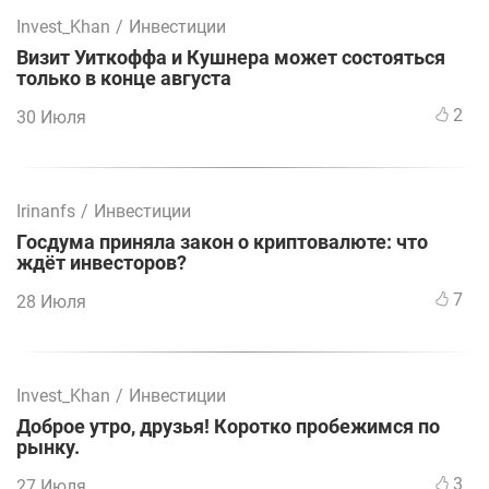
Invest_Khan
/
Инвестиции
Визит Уиткоффа и Кушнера может состояться
только в конце августа
2
30 Июля
Irinanfs
/
Инвестиции
Госдума приняла закон о криптовалюте: что
ждёт инвесторов?
7
28 Июля
Invest_Khan
/
Инвестиции
Доброе утро, друзья! Коротко пробежимся по
рынку.
3
27 Июля