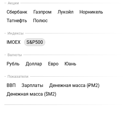
Акции
Сбербанк
Газпром
Лукойл
Норникель
Татнефть
Полюс
Индексы
IMOEX
S&P500
Валюты
Рубль
Доллар
Евро
Юань
Показатели
ВВП
Зарплаты
Денежная масса (₽М2)
Денежная масса ($М2)