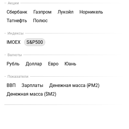
Акции
Сбербанк
Газпром
Лукойл
Норникель
Татнефть
Полюс
Индексы
IMOEX
S&P500
Валюты
Рубль
Доллар
Евро
Юань
Показатели
ВВП
Зарплаты
Денежная масса (₽М2)
Денежная масса ($М2)