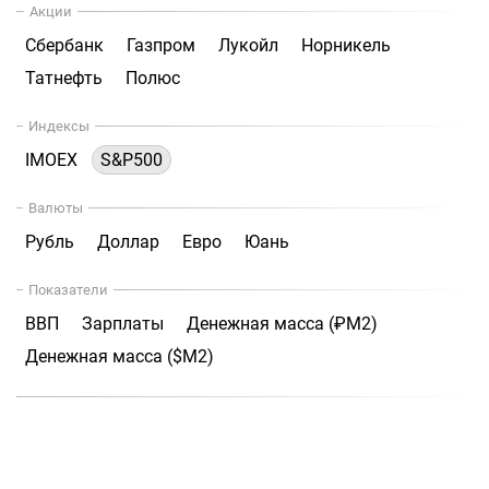
Акции
Сбербанк
Газпром
Лукойл
Норникель
Татнефть
Полюс
Индексы
IMOEX
S&P500
Валюты
Рубль
Доллар
Евро
Юань
Показатели
ВВП
Зарплаты
Денежная масса (₽М2)
Денежная масса ($М2)