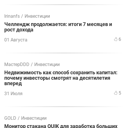
Irinanfs
/
Инвестиции
Челлендж продолжается: итоги 7 месяцев и
рост дохода
6
01 Августа
МастерDDD
/
Инвестиции
Недвижимость как способ сохранить капитал:
почему инвесторы смотрят на десятилетия
вперед
5
31 Июля
GOLD
/
Инвестиции
Монитор стакана QUIK для заработка больших