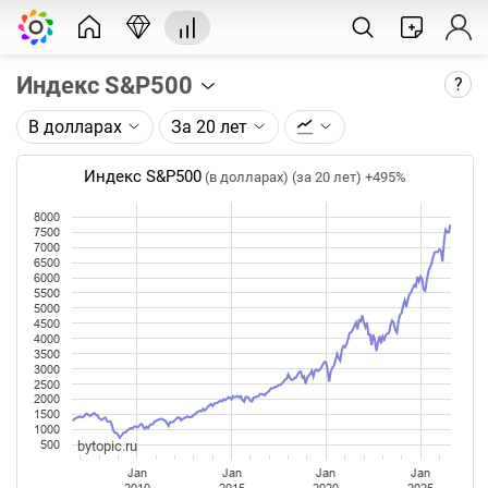
Индекс S&P500
?
В долларах
За 20 лет
Описание графика:
Индекс S&P500 по данным компании Standard &
Индекс S&P500
(в долларах) (за 20 лет)
+495%
Poor’s.
8000
7500
Каждая точка на графике - цена закрытия дня,
7000
недели или месяца. Оптимальный таймфрейм
6500
(день, неделя, месяц) подбирается автоматически
6000
5500
при изменении глубины графика.
5000
4500
4000
Данные добавляются ежедневно.
3500
3000
2500
2000
1500
1000
bytopic.ru
500
Jan
Jan
Jan
Jan