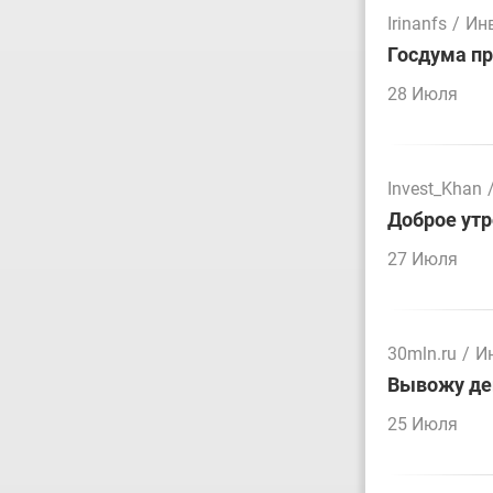
Irinanfs
/
Ин
Госдума пр
28 Июля
Invest_Khan
Доброе утр
27 Июля
30mln.ru
/
И
Вывожу ден
25 Июля