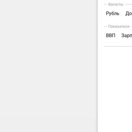
Валюты
Рубль
До
Показатели
ВВП
Зар