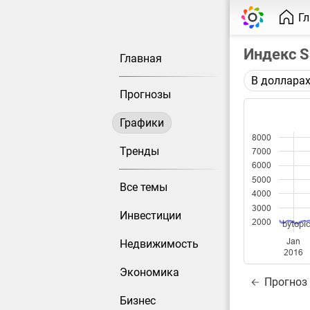
Г
Индекс 
Главная
В доллара
Описание 
Прогнозы
Индекс S&
Графики
Каждая то
8000
Оптимальн
Тренды
7000
при измен
6000
5000
Все темы
Данные до
4000
3000
Инвестиции
2000
bytopic
Jan
Недвижимость
2016
Экономика
Прогноз
Бизнес