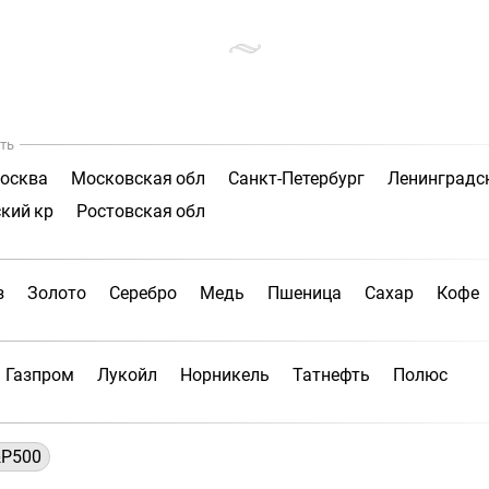
ть
осква
Московская обл
Санкт-Петербург
Ленинградс
кий кр
Ростовская обл
з
Золото
Серебро
Медь
Пшеница
Сахар
Кофе
Газпром
Лукойл
Норникель
Татнефть
Полюс
P500