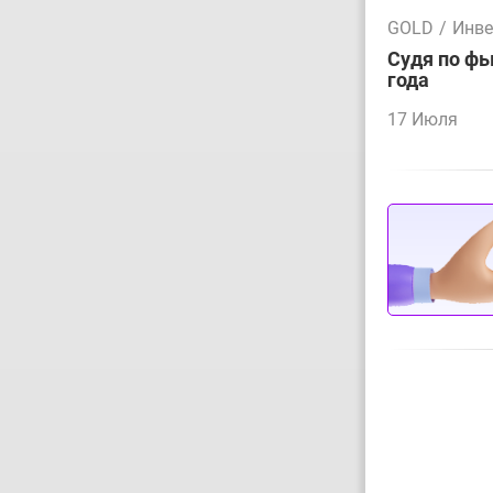
GOLD
/
Инве
Судя по фь
года
17 Июля