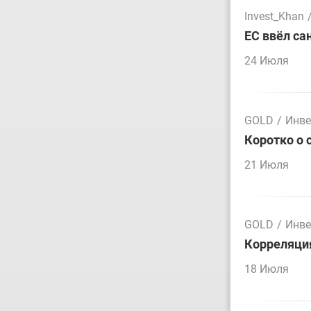
Invest_Khan
ЕС ввёл са
24 Июля
GOLD
/
Инве
Коротко о 
21 Июля
GOLD
/
Инве
Корреляция
18 Июля