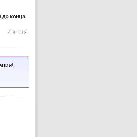
 до конца
8
2
ации!