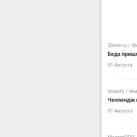
30mln.ru
/
И
Беда пришл
01 Августа
Irinanfs
/
Ин
Челлендж п
01 Августа