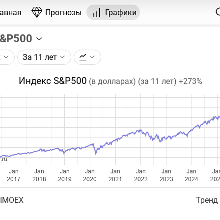
лавная
Прогнозы
Графики
S&P500
х
За 11 лет
графика:
P500 по данным компании Standard & Poor’s.
Индекс S&P500
(в долларах) (за 11 лет)
+273%
чка на графике - цена закрытия дня, недели или месяца.
ый таймфрейм (день, неделя, месяц) подбирается автома
ении глубины графика.
бавляются ежедневно.
.ru
Jan
Jan
Jan
Jan
Jan
Jan
Jan
Jan
Ja
2017
2018
2019
2020
2021
2022
2023
2024
20
 IMOEX
Тренд 