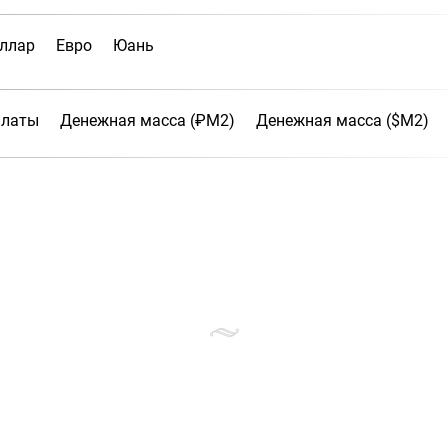
ллар
Евро
Юань
платы
Денежная масса (₽М2)
Денежная масса ($М2)