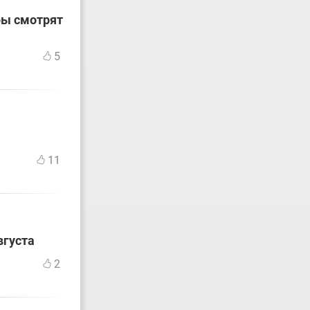
ры смотрят
5
11
вгуста
2