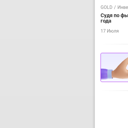
GOLD
/
Инве
Судя по фь
года
17 Июля