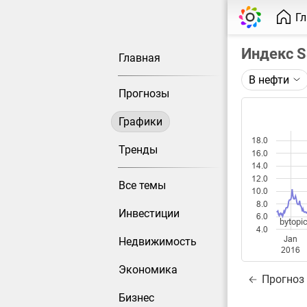
Г
Индекс 
Главная
В нефти
Описание 
Прогнозы
Индекс S&
Графики
Каждая то
18.0
Оптимальн
Тренды
16.0
при измен
14.0
12.0
Все темы
Данные до
10.0
8.0
Инвестиции
6.0
bytopic
4.0
Jan
Недвижимость
2016
Экономика
Прогноз
Бизнес