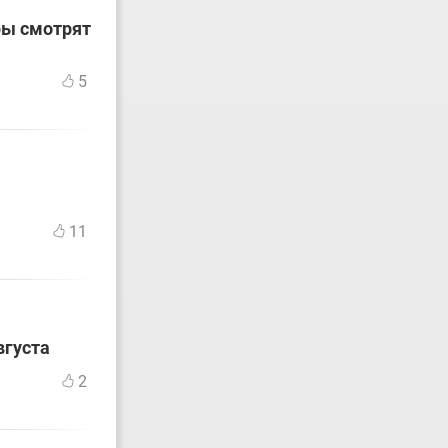
ры смотрят
5
11
вгуста
2