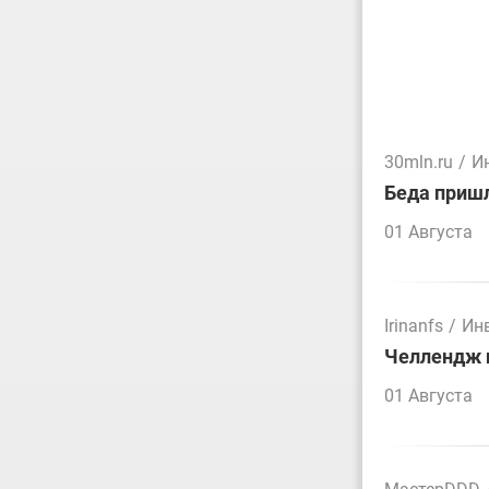
30mln.ru
/
И
Беда пришл
01 Августа
Irinanfs
/
Ин
Челлендж п
01 Августа