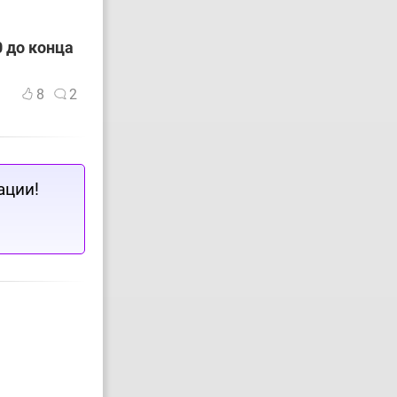
 до конца
8
2
ации!