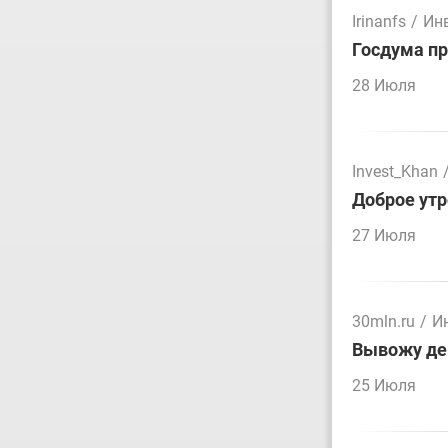
Irinanfs
/
Ин
Госдума пр
28 Июля
Invest_Khan
Доброе утр
27 Июля
30mln.ru
/
И
Вывожу ден
25 Июля