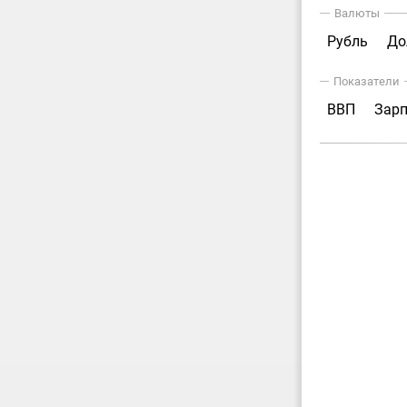
Валюты
Рубль
До
Показатели
ВВП
Зар