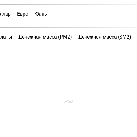
ллар
Евро
Юань
платы
Денежная масса (₽М2)
Денежная масса ($М2)