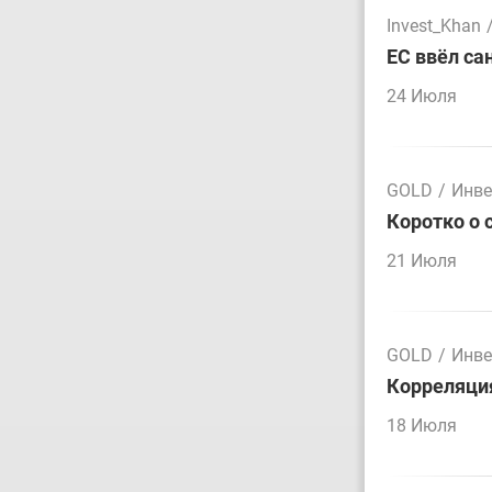
Invest_Khan
ЕС ввёл са
24 Июля
GOLD
/
Инве
Коротко о 
21 Июля
GOLD
/
Инве
Корреляция
18 Июля