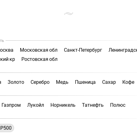
ть
осква
Московская обл
Санкт-Петербург
Ленинградс
кий кр
Ростовская обл
з
Золото
Серебро
Медь
Пшеница
Сахар
Кофе
Газпром
Лукойл
Норникель
Татнефть
Полюс
P500