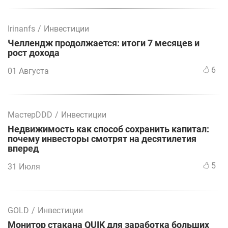
Irinanfs
/
Инвестиции
Челлендж продолжается: итоги 7 месяцев и
рост дохода
6
01 Августа
МастерDDD
/
Инвестиции
Недвижимость как способ сохранить капитал:
почему инвесторы смотрят на десятилетия
вперед
5
31 Июля
GOLD
/
Инвестиции
Монитор стакана QUIK для заработка больших