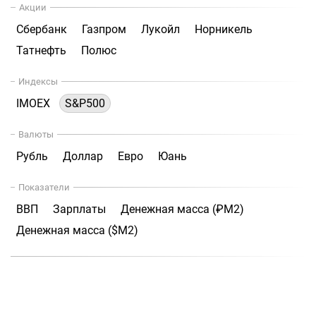
Акции
Сбербанк
Газпром
Лукойл
Норникель
Татнефть
Полюс
Индексы
IMOEX
S&P500
Валюты
Рубль
Доллар
Евро
Юань
Показатели
ВВП
Зарплаты
Денежная масса (₽М2)
Денежная масса ($М2)