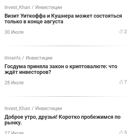
Invest_Khan
/
Инвестиции
Визит Уиткоффа и Кушнера может состояться
только в конце августа
2
30 Июля
Irinanfs
/
Инвестиции
Госдума приняла закон о криптовалюте: что
ждёт инвесторов?
7
28 Июля
Invest_Khan
/
Инвестиции
Доброе утро, друзья! Коротко пробежимся по
рынку.
3
27 Июля