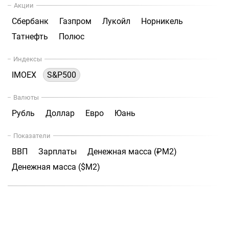
Акции
Сбербанк
Газпром
Лукойл
Норникель
Татнефть
Полюс
Индексы
IMOEX
S&P500
Валюты
Рубль
Доллар
Евро
Юань
Показатели
ВВП
Зарплаты
Денежная масса (₽М2)
Денежная масса ($М2)