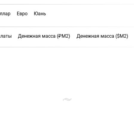
ллар
Евро
Юань
платы
Денежная масса (₽М2)
Денежная масса ($М2)