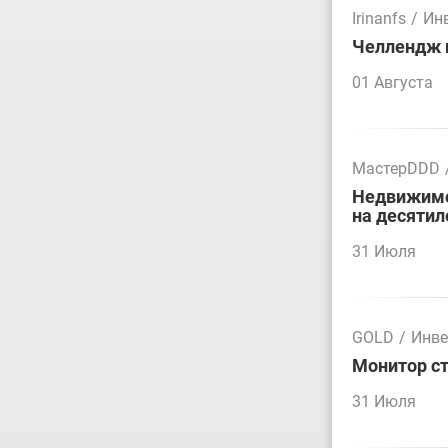
Irinanfs
/
Ин
Челлендж п
01 Августа
МастерDDD
Недвижимос
на десятил
31 Июля
GOLD
/
Инве
Монитор ст
31 Июля