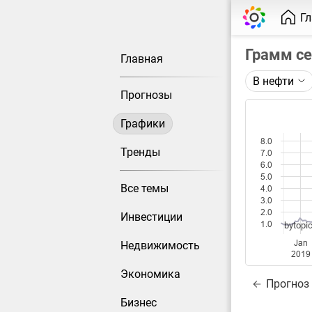
Г
Грамм с
Главная
В нефти
Описание 
Прогнозы
Цена фьюче
Графики
Каждая то
8.0
Оптимальн
Тренды
7.0
при измен
6.0
5.0
Все темы
4.0
Данные до
3.0
2.0
Инвестиции
1.0
bytopic
Jan
Недвижимость
2019
Экономика
Прогноз
Бизнес