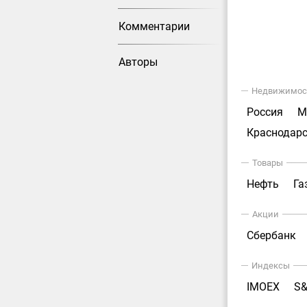
Комментарии
Авторы
Недвижимос
Россия
М
Краснодарс
Товары
Нефть
Га
Акции
Сбербанк
Индексы
IMOEX
S&