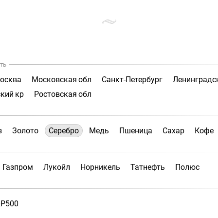
ть
осква
Московская обл
Санкт-Петербург
Ленинградс
кий кр
Ростовская обл
з
Золото
Серебро
Медь
Пшеница
Сахар
Кофе
Газпром
Лукойл
Норникель
Татнефть
Полюс
P500