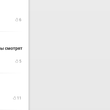
6
ры смотрят
5
11