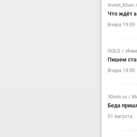
Invest_Khan
Что ждёт а
Вчера 19:09
GOLD
/
Инве
Пишем стак
Вчера 18:00
30mln.ru
/
И
Беда пришл
01 Августа