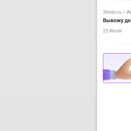
30mln.ru
/
И
Вывожу ден
25 Июля