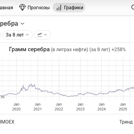
лавная
Прогнозы
Графики
еребра
За 8 лет
графика:
рса на серебро, торгуемого на ICE.
Грамм серебра
(в литрах нефти) (за 8 лет)
+258%
чка на графике - цена закрытия дня, недели или месяца.
ый таймфрейм (день, неделя, месяц) подбирается автома
ении глубины графика.
бавляются ежедневно.
.ru
Jan
Jan
Jan
Jan
Jan
Jan
2020
2021
2022
2023
2024
2025
 IMOEX
Тренд 