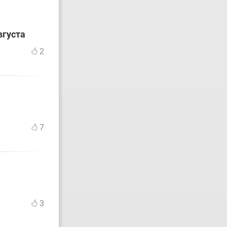
вгуста
2
7
3