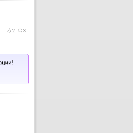
2
3
ации!