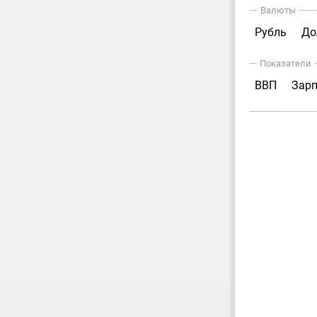
Валюты
Рубль
До
Показатели
ВВП
Зар