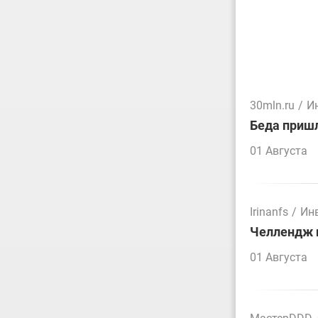
30mln.ru
/
И
Беда пришл
01 Августа
Irinanfs
/
Ин
Челлендж п
01 Августа