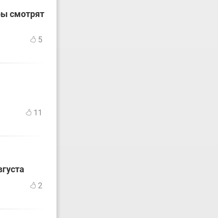
ры смотрят
5
11
вгуста
2