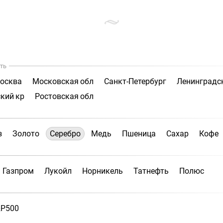
ть
осква
Московская обл
Санкт-Петербург
Ленинградс
кий кр
Ростовская обл
з
Золото
Серебро
Медь
Пшеница
Сахар
Кофе
Газпром
Лукойл
Норникель
Татнефть
Полюс
P500