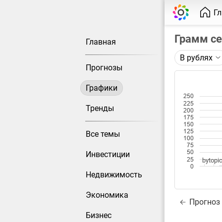
Г
Грамм с
Главная
В рублях
Описание 
Прогнозы
Цена фьюче
Графики
Каждая то
250
225
Оптимальн
Тренды
200
при измен
175
150
125
Все темы
Данные до
100
75
50
Инвестиции
25
bytopic
0
Недвижимость
Экономика
Прогноз
Бизнес