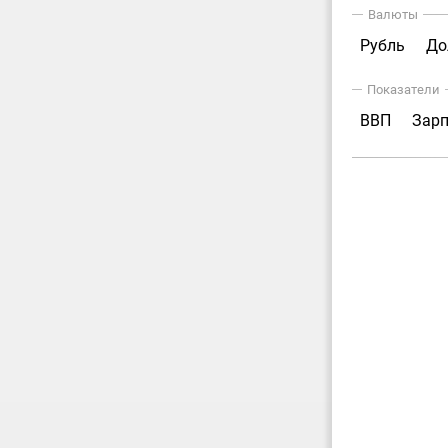
Валюты
Рубль
До
Показатели
ВВП
Зар