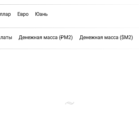
ллар
Евро
Юань
платы
Денежная масса (₽М2)
Денежная масса ($М2)