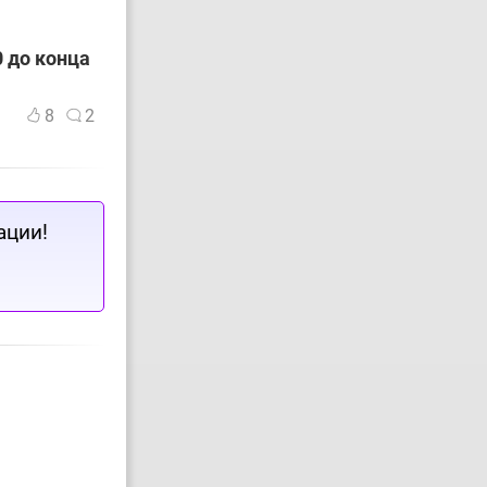
 до конца
8
2
ации!