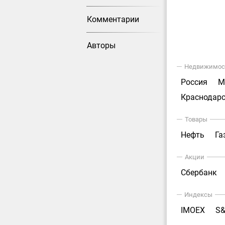
Комментарии
Авторы
Недвижимос
Россия
М
Краснодарс
Товары
Нефть
Га
Акции
Сбербанк
Индексы
IMOEX
S&