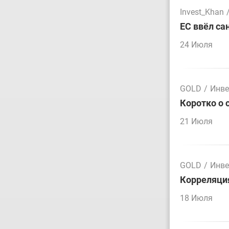
Invest_Khan
ЕС ввёл са
24 Июля
GOLD
/
Инве
Коротко о 
21 Июля
GOLD
/
Инве
Корреляция
18 Июля