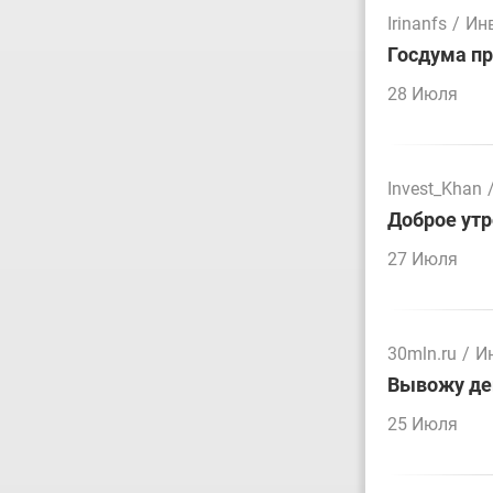
Irinanfs
/
Ин
Госдума пр
28 Июля
Invest_Khan
Доброе утр
27 Июля
30mln.ru
/
И
Вывожу ден
25 Июля