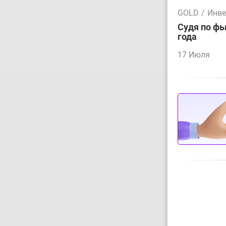
GOLD
/
Инве
Судя по фь
года
17 Июля