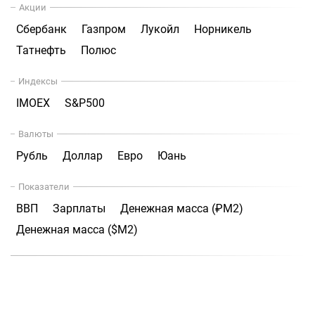
Акции
Сбербанк
Газпром
Лукойл
Норникель
Татнефть
Полюс
Индексы
IMOEX
S&P500
Валюты
Рубль
Доллар
Евро
Юань
Показатели
ВВП
Зарплаты
Денежная масса (₽М2)
Денежная масса ($М2)