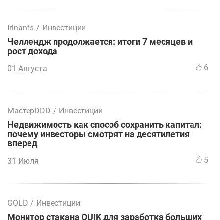
Irinanfs
/
Инвестиции
Челлендж продолжается: итоги 7 месяцев и
рост дохода
6
01 Августа
МастерDDD
/
Инвестиции
Недвижимость как способ сохранить капитал:
почему инвесторы смотрят на десятилетия
вперед
5
31 Июля
GOLD
/
Инвестиции
Монитор стакана QUIK для заработка больших