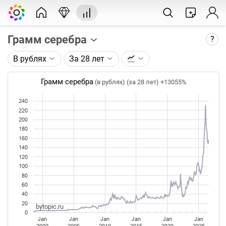
Грамм серебра
?
В рублях
За 28 лет
Описание графика:
Цена фьючерса на серебро, торгуемого на ICE.
Грамм серебра
(в рублях) (за 28 лет)
+13055%
Каждая точка на графике - цена закрытия дня,
240
недели или месяца. Оптимальный таймфрейм
220
(день, неделя, месяц) подбирается автоматически
200
при изменении глубины графика.
180
160
140
Данные добавляются ежедневно.
120
100
80
60
40
20
bytopic.ru
0
Jan
Jan
Jan
Jan
Jan
Jan