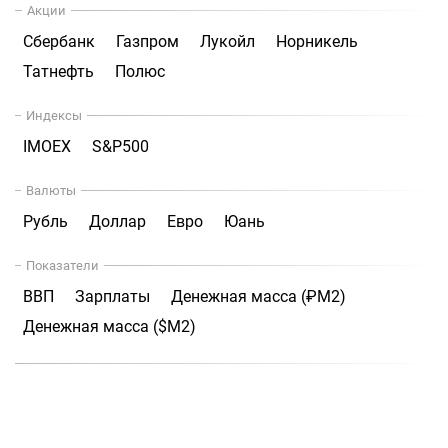
Акции
Сбербанк
Газпром
Лукойл
Норникель
Татнефть
Полюс
Индексы
IMOEX
S&P500
Валюты
Рубль
Доллар
Евро
Юань
Показатели
ВВП
Зарплаты
Денежная масса (₽М2)
Денежная масса ($М2)