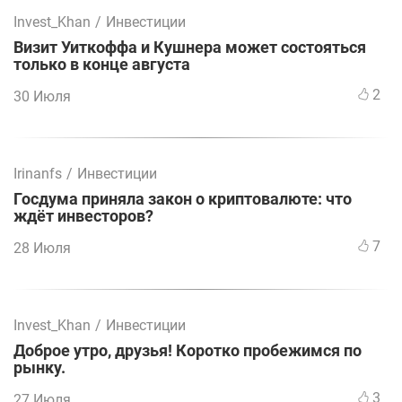
Invest_Khan
/
Инвестиции
Визит Уиткоффа и Кушнера может состояться
только в конце августа
2
30 Июля
Irinanfs
/
Инвестиции
Госдума приняла закон о криптовалюте: что
ждёт инвесторов?
7
28 Июля
Invest_Khan
/
Инвестиции
Доброе утро, друзья! Коротко пробежимся по
рынку.
3
27 Июля