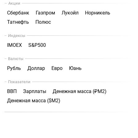
Акции
Сбербанк
Газпром
Лукойл
Норникель
Татнефть
Полюс
Индексы
IMOEX
S&P500
Валюты
Рубль
Доллар
Евро
Юань
Показатели
ВВП
Зарплаты
Денежная масса (₽М2)
Денежная масса ($М2)