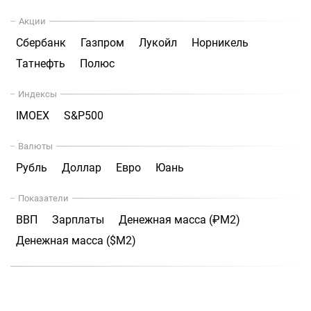
Акции
Сбербанк
Газпром
Лукойл
Норникель
Татнефть
Полюс
Индексы
IMOEX
S&P500
Валюты
Рубль
Доллар
Евро
Юань
Показатели
ВВП
Зарплаты
Денежная масса (₽М2)
Денежная масса ($М2)