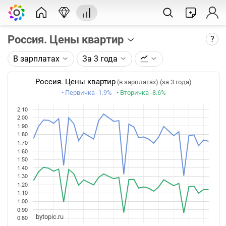
Россия. Цены квартир
?
В зарплатах
За 3 года
Описание графика:
Цены реальных сделок с квартирами по данным
Россия. Цены квартир
(в зарплатах) (за 3 года)
Сбериндекс. Цены приведены за квадратный
• Первичка
-1.9%
• Вторичка
-8.6%
метр.
2.10
Доступные единицы измерения:
золото
,
нефть
,
2.00
1.90
доллары
,
рубли
,
зарплаты
.
1.80
1.70
Каждая точка на графике - значение за месяц.
1.60
Таймфрейм (месяц) не меняется при изменении
1.50
1.40
глубины графика.
1.30
1.20
Данные добавляются 9-11 числа каждого месяца.
1.10
1.00
0.90
bytopic.ru
0.80