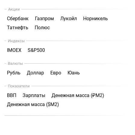
Акции
Сбербанк
Газпром
Лукойл
Норникель
Татнефть
Полюс
Индексы
IMOEX
S&P500
Валюты
Рубль
Доллар
Евро
Юань
Показатели
ВВП
Зарплаты
Денежная масса (₽М2)
Денежная масса ($М2)