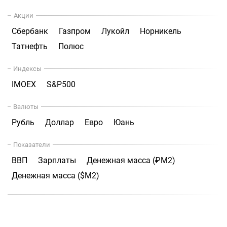
Акции
Сбербанк
Газпром
Лукойл
Норникель
Татнефть
Полюс
Индексы
IMOEX
S&P500
Валюты
Рубль
Доллар
Евро
Юань
Показатели
ВВП
Зарплаты
Денежная масса (₽М2)
Денежная масса ($М2)