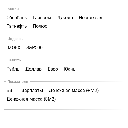
Акции
Сбербанк
Газпром
Лукойл
Норникель
Татнефть
Полюс
Индексы
IMOEX
S&P500
Валюты
Рубль
Доллар
Евро
Юань
Показатели
ВВП
Зарплаты
Денежная масса (₽М2)
Денежная масса ($М2)