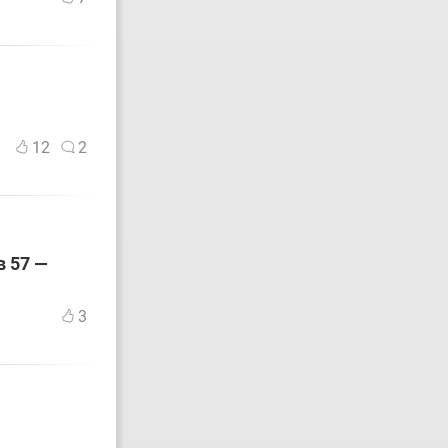
12
2
в 57 —
3