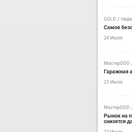
GOLD
/
Нед
Самое безо
24 Июля
МастерDDD
Гаражная а
23 Июля
МастерDDD
Рынок на 
снизятся д
23 Июля