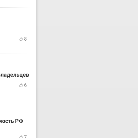
8
 владельцев
6
мость РФ
7