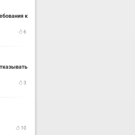
ебования к
6
отказывать
3
10