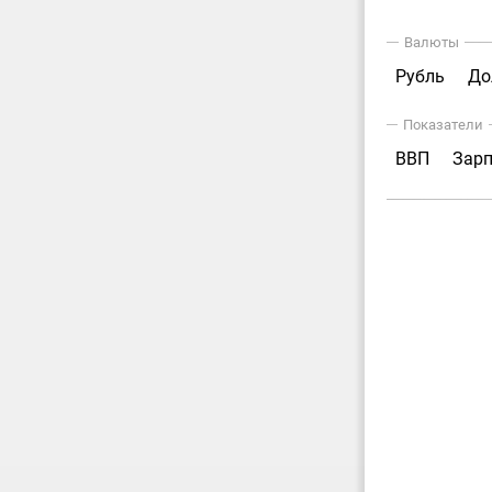
Валюты
Рубль
До
Показатели
ВВП
Зар