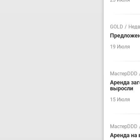
GOLD
/
Нед
Предложен
19 Июля
МастерDDD
Аренда заг
выросли
15 Июля
МастерDDD
Аренда на 