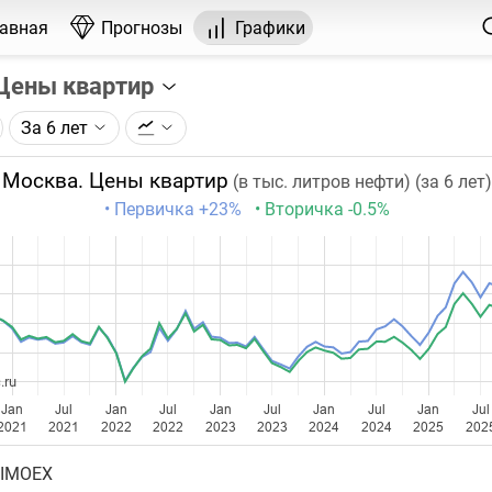
лавная
Прогнозы
Графики
 Цены квартир
За 6 лет
графика:
ьных сделок на рынке недвижимости Москвы по данным
Москва. Цены квартир
(в тыс. литров нефти) (за 6 лет)
с.
• Первичка
+23%
• Вторичка
-0.5%
чка на графике - значение за месяц. Таймфрейм (месяц) не
ении глубины графика.
бавляются 9-11 числа каждого месяца.
.ru
Jan
Jul
Jan
Jul
Jan
Jul
Jan
Jul
Jan
Jul
2021
2021
2022
2022
2023
2023
2024
2024
2025
202
 IMOEX