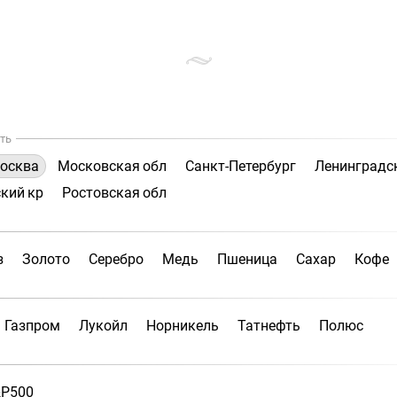
ть
осква
Московская обл
Санкт-Петербург
Ленинградс
кий кр
Ростовская обл
з
Золото
Серебро
Медь
Пшеница
Сахар
Кофе
Газпром
Лукойл
Норникель
Татнефть
Полюс
P500