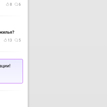
8
6
 жилья?
13
5
ации!