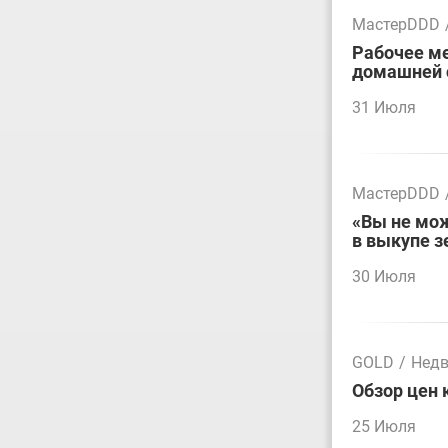
МастерDDD
Рабочее ме
домашней 
31 Июля
МастерDDD
«Вы не мож
в выкупе 
30 Июля
GOLD
/
Нед
Обзор цен 
25 Июля