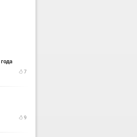
 года
7
9