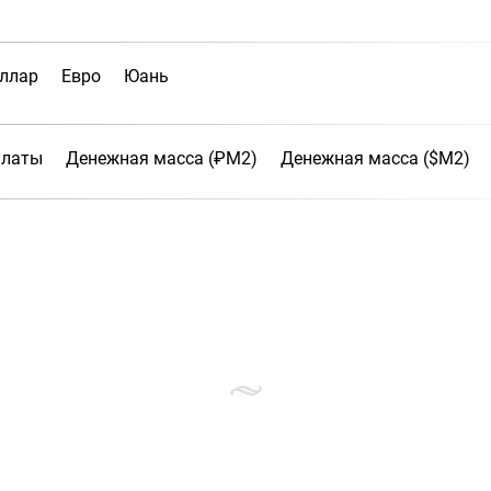
ллар
Евро
Юань
платы
Денежная масса (₽М2)
Денежная масса ($М2)