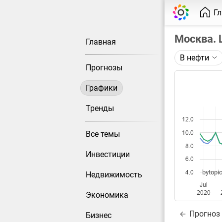
Г
Москва.
Главная
В нефти
Описание 
Прогнозы
Цены реал
Сбериндек
Графики
Каждая то
Тренды
при измен
12.0
Все темы
10.0
Данные до
8.0
Инвестиции
6.0
bytopic
4.0
Недвижимость
Jul
2020
Экономика
Прогноз
Бизнес