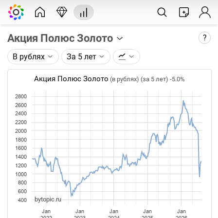
Акция Полюс Золото
?
В рублях
За 5 лет
Описание графика:
Цена акции ПАО Полюс (PLZL), торгуемой на
Акция Полюс Золото
(в рублях) (за 5 лет)
-5.0%
Московской бирже. Цены до сплита (1:10)
(27.03.2025) приведены к ценам после сплита.
2800
2600
Каждая точка на графике - цена закрытия дня,
2400
2200
недели или месяца. Оптимальный таймфрейм
2000
(день, неделя, месяц) подбирается автоматически
1800
при изменении глубины графика.
1600
1400
Данные добавляются ежедневно.
1200
1000
800
600
bytopic.ru
400
Jan
Jan
Jan
Jan
Jan