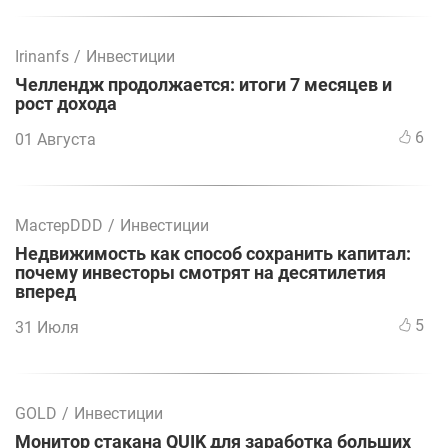
Irinanfs
/
Инвестиции
Челлендж продолжается: итоги 7 месяцев и
рост дохода
6
01 Августа
МастерDDD
/
Инвестиции
Недвижимость как способ сохранить капитал:
почему инвесторы смотрят на десятилетия
вперед
5
31 Июля
GOLD
/
Инвестиции
Монитор стакана QUIK для заработка больших