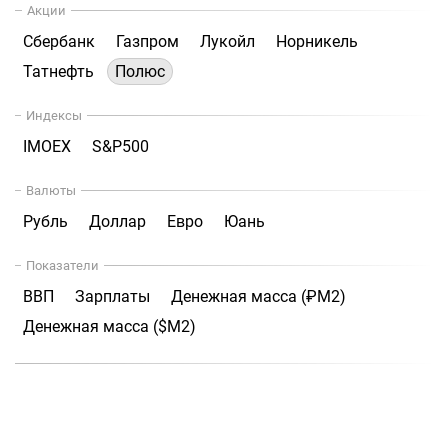
Акции
Сбербанк
Газпром
Лукойл
Норникель
Татнефть
Полюс
Индексы
IMOEX
S&P500
Валюты
Рубль
Доллар
Евро
Юань
Показатели
ВВП
Зарплаты
Денежная масса (₽М2)
Денежная масса ($М2)