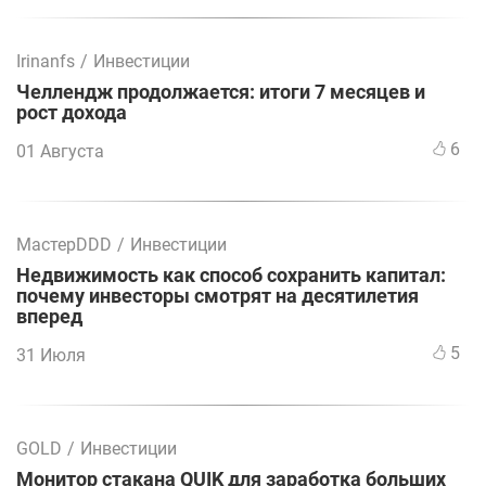
Irinanfs
/
Инвестиции
Челлендж продолжается: итоги 7 месяцев и
рост дохода
6
01 Августа
МастерDDD
/
Инвестиции
Недвижимость как способ сохранить капитал:
почему инвесторы смотрят на десятилетия
вперед
5
31 Июля
GOLD
/
Инвестиции
Монитор стакана QUIK для заработка больших