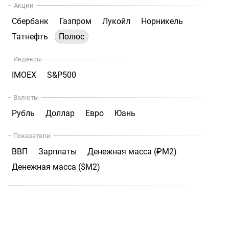
Акции
Сбербанк
Газпром
Лукойл
Норникель
Татнефть
Полюс
Индексы
IMOEX
S&P500
Валюты
Рубль
Доллар
Евро
Юань
Показатели
ВВП
Зарплаты
Денежная масса (₽М2)
Денежная масса ($М2)