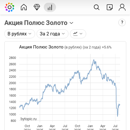
Акция Полюс Золото
?
В рублях
За 2 года
Описание графика:
Цена акции ПАО Полюс (PLZL), торгуемой на
Акция Полюс Золото
(в рублях) (за 2 года)
+5.6%
Московской бирже. Цены до сплита (1:10)
(27.03.2025) приведены к ценам после сплита.
2800
2600
Каждая точка на графике - цена закрытия дня,
2400
недели или месяца. Оптимальный таймфрейм
2200
(день, неделя, месяц) подбирается автоматически
2000
при изменении глубины графика.
1800
1600
Данные добавляются ежедневно.
1400
1200
1000
bytopic.ru
800
Oct
Jan
Apr
Jul
Oct
Jan
Apr
Jul