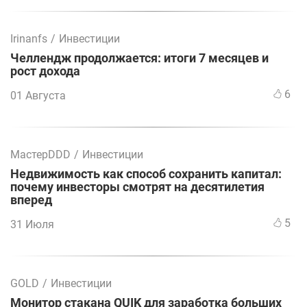
Irinanfs
/
Инвестиции
Челлендж продолжается: итоги 7 месяцев и
рост дохода
6
01 Августа
МастерDDD
/
Инвестиции
Недвижимость как способ сохранить капитал:
почему инвесторы смотрят на десятилетия
вперед
5
31 Июля
GOLD
/
Инвестиции
Монитор стакана QUIK для заработка больших