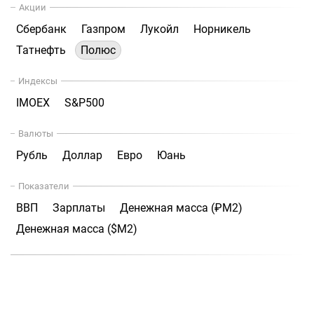
Акции
Сбербанк
Газпром
Лукойл
Норникель
Татнефть
Полюс
Индексы
IMOEX
S&P500
Валюты
Рубль
Доллар
Евро
Юань
Показатели
ВВП
Зарплаты
Денежная масса (₽М2)
Денежная масса ($М2)