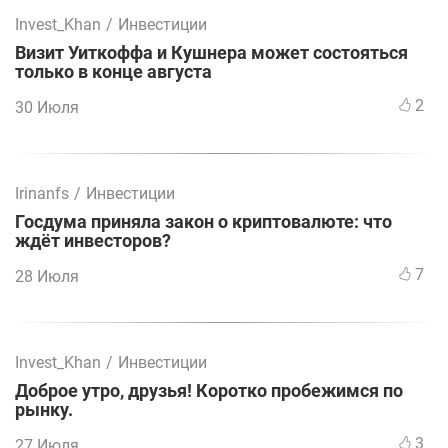
Invest_Khan
/
Инвестиции
Визит Уиткоффа и Кушнера может состояться
только в конце августа
2
30 Июля
Irinanfs
/
Инвестиции
Госдума приняла закон о криптовалюте: что
ждёт инвесторов?
7
28 Июля
Invest_Khan
/
Инвестиции
Доброе утро, друзья! Коротко пробежимся по
рынку.
3
27 Июля