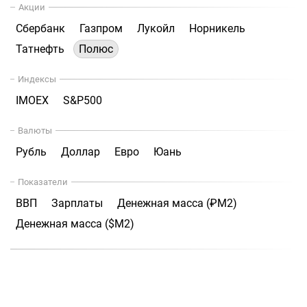
Акции
Сбербанк
Газпром
Лукойл
Норникель
Татнефть
Полюс
Индексы
IMOEX
S&P500
Валюты
Рубль
Доллар
Евро
Юань
Показатели
ВВП
Зарплаты
Денежная масса (₽М2)
Денежная масса ($М2)