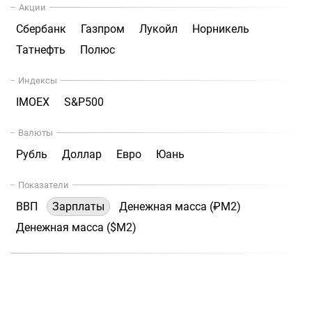
Акции
Сбербанк
Газпром
Лукойл
Норникель
Татнефть
Полюс
Индексы
IMOEX
S&P500
Валюты
Рубль
Доллар
Евро
Юань
Показатели
ВВП
Зарплаты
Денежная масса (₽М2)
Денежная масса ($М2)