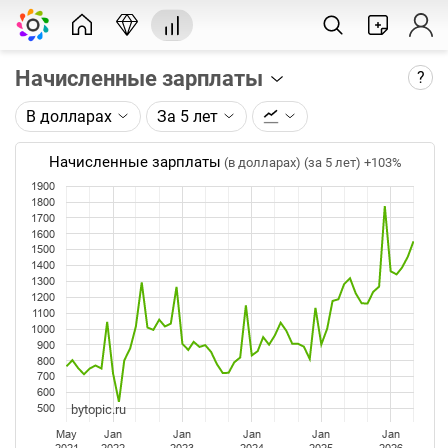
Начисленные зарплаты
?
В долларах
За 5 лет
Описание графика:
Среднемесячная номинальная начисленная
Начисленные зарплаты
(в долларах) (за 5 лет)
+103%
заработная плата (ФОТ) работников в целом по
1900
экономике по данным Росстата.
1800
1700
Каждая точка на графике - среднее значение за
1600
1500
месяц. Таймфрейм (месяц) не меняется при
1400
изменении глубины графика.
1300
1200
1100
Данные добавляются ежемесячно после
1000
официальной публикации Росстатом.
900
800
700
600
bytopic.ru
500
May
Jan
Jan
Jan
Jan
Jan