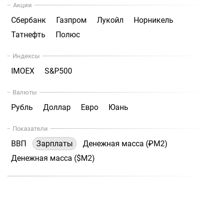
Акции
Сбербанк
Газпром
Лукойл
Норникель
Татнефть
Полюс
Индексы
IMOEX
S&P500
Валюты
Рубль
Доллар
Евро
Юань
Показатели
ВВП
Зарплаты
Денежная масса (₽М2)
Денежная масса ($М2)