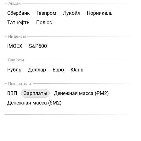
Акции
Сбербанк
Газпром
Лукойл
Норникель
Татнефть
Полюс
Индексы
IMOEX
S&P500
Валюты
Рубль
Доллар
Евро
Юань
Показатели
ВВП
Зарплаты
Денежная масса (₽М2)
Денежная масса ($М2)