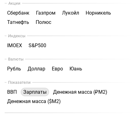
Акции
Сбербанк
Газпром
Лукойл
Норникель
Татнефть
Полюс
Индексы
IMOEX
S&P500
Валюты
Рубль
Доллар
Евро
Юань
Показатели
ВВП
Зарплаты
Денежная масса (₽М2)
Денежная масса ($М2)